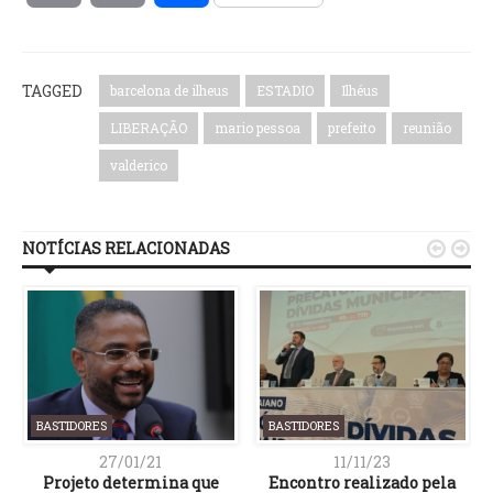
Link
TAGGED
barcelona de ilheus
ESTADIO
Ilhéus
LIBERAÇÃO
mario pessoa
prefeito
reunião
valderico
NOTÍCIAS RELACIONADAS


BASTIDORES
BASTIDORES
27/01/21
11/11/23
Projeto determina que
Encontro realizado pela