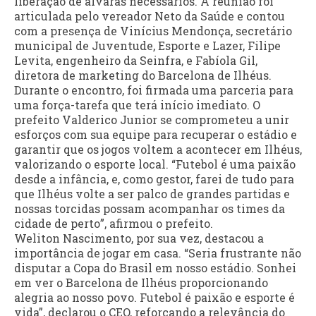
liberação de alvarás necessários. A reunião foi
articulada pelo vereador Neto da Saúde e contou
com a presença de Vinícius Mendonça, secretário
municipal de Juventude, Esporte e Lazer, Filipe
Levita, engenheiro da Seinfra, e Fabíola Gil,
diretora de marketing do Barcelona de Ilhéus.
Durante o encontro, foi firmada uma parceria para
uma força-tarefa que terá início imediato. O
prefeito Valderico Junior se comprometeu a unir
esforços com sua equipe para recuperar o estádio e
garantir que os jogos voltem a acontecer em Ilhéus,
valorizando o esporte local. “Futebol é uma paixão
desde a infância, e, como gestor, farei de tudo para
que Ilhéus volte a ser palco de grandes partidas e
nossas torcidas possam acompanhar os times da
cidade de perto”, afirmou o prefeito.
Weliton Nascimento, por sua vez, destacou a
importância de jogar em casa. “Seria frustrante não
disputar a Copa do Brasil em nosso estádio. Sonhei
em ver o Barcelona de Ilhéus proporcionando
alegria ao nosso povo. Futebol é paixão e esporte é
vida”, declarou o CEO, reforçando a relevância do