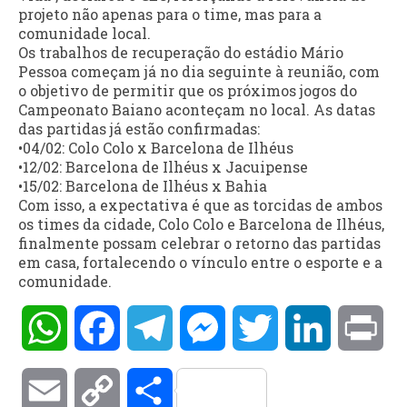
projeto não apenas para o time, mas para a
comunidade local.
Os trabalhos de recuperação do estádio Mário
Pessoa começam já no dia seguinte à reunião, com
o objetivo de permitir que os próximos jogos do
Campeonato Baiano aconteçam no local. As datas
das partidas já estão confirmadas:
•04/02: Colo Colo x Barcelona de Ilhéus
•12/02: Barcelona de Ilhéus x Jacuipense
•15/02: Barcelona de Ilhéus x Bahia
Com isso, a expectativa é que as torcidas de ambos
os times da cidade, Colo Colo e Barcelona de Ilhéus,
finalmente possam celebrar o retorno das partidas
em casa, fortalecendo o vínculo entre o esporte e a
comunidade.
WhatsApp
Facebook
Telegram
Messenger
Twitter
LinkedIn
Pri
Email
Copy
Compartilhar