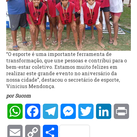
“O esporte é uma importante ferramenta de
transformação, que une pessoas e contribui para o
bem-estar coletivo. Estamos muito felizes em
realizar este grande evento no aniversário da
nossa cidade”, destacou o secretário de esporte,
Vinicius Mendonça.
por Sucom
WhatsApp
Facebook
Telegram
Messenger
Twitter
LinkedIn
Pri
Email
Copy
Compartilhar