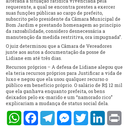
alterada a situação fatídica vivenciada pela
requerente, a qual se encontra prestes a exercer
suas funções públicas ao cargo de prefeito,
subscrito pelo presidente da Câmara Municipal de
Bom Jardim e prestando homenagem ao princípio
da razoabilidade, considero desnecessária a
manutenção da medida restritiva, ora impugnada”.
O juiz determinou que a Câmara de Vereadores
junte aos autos a documentação da posse de
Lidiane em até três dias.
Recursos próprios – A defesa de Lidiane alegou que
ela teria recursos próprios para Justificar a vida de
luxo e negou que ela usou qualquer recurso o
público em benefício próprio. O salário de R$ 12 mil
que ela ganhava enquanto prefeita, os bens
deixados pelo ex-marido e um “namorado rico”
explicariam a mudança de status social dela.
WhatsApp
Facebook
Telegram
Messenger
Twitter
LinkedIn
Pri