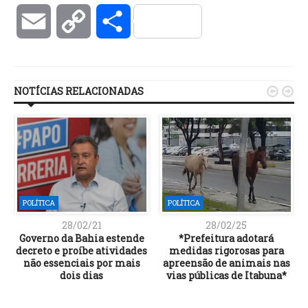
Email
Copy
Compartilhar
Link
NOTÍCIAS RELACIONADAS


POLÍTICA
POLÍTICA
28/02/21
28/02/25
o
Governo da Bahia estende
*Prefeitura adotará
decreto e proíbe atividades
medidas rigorosas para
não essenciais por mais
apreensão de animais nas
dois dias
vias públicas de Itabuna*