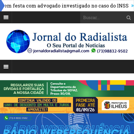
»
m festa com advogado investigado no caso do INSS
FBF 
da CNH; veja quando há impedimento