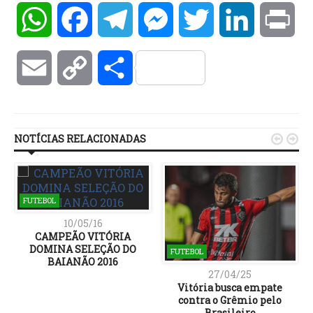
WhatsApp
Facebook
Telegram
Messenger
Twitter
LinkedIn
Pri
Email
Copy
Compartilhar
Link
NOTÍCIAS RELACIONADAS


FUTEBOL
10/05/16
CAMPEÃO VITÓRIA
DOMINA SELEÇÃO DO
FUTEBOL
BAIANÃO 2016
27/04/25
Vitória busca empate
contra o Grêmio pelo
Brasileiro