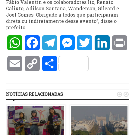
Fábio Valentin e os colaboradores Ito, Renato
Calixto, Adilson Santana, Wanderson, Gileard e
Joel Gomes. Obrigado a todos que participaram
direta ou indiretamente desse evento”, disse o
prefeito.
WhatsApp
Facebook
Telegram
Messenger
Twitter
LinkedIn
Pri
Email
Copy
Compartilhar
Link
NOTÍCIAS RELACIONADAS

