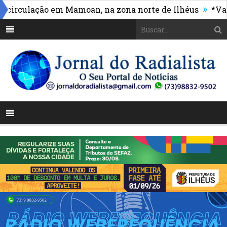
»
culação em Mamoan, na zona norte de Ilhéus
*Vasco m