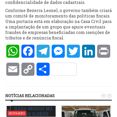
confidencialidade de dados cadastrais.
Conforme Bezerra Leonel, o governo também criará
um comitê de monitoramento das políticas fiscais.
Uma portaria está em elaboração na Casa Civil para
a implantação de um grupo que apure eventuais
fraudes de empresas beneficiadas com isenções de
tributos e de renúncia fiscal.
WhatsApp
Facebook
Telegram
Messenger
Twitter
LinkedIn
Pri
Email
Copy
Compartilhar
Link
NOTÍCIAS RELACIONADAS


DESTAQUES