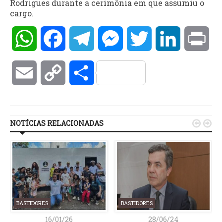
Rodrigues durante a cerimônia em que assumiu o
cargo.
WhatsApp
Facebook
Telegram
Messenger
Twitter
LinkedIn
Pri
Email
Copy
Compartilhar
Link
NOTÍCIAS RELACIONADAS


BASTIDORES
BASTIDORES
16/01/26
28/06/24