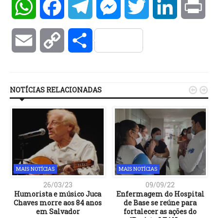
WhatsApp
Facebook
Telegram
Messenger
Twitter
LinkedIn
Pri
Email
Copy
Compartilhar
Link
NOTÍCIAS RELACIONADAS


MAIS NOTÍCIAS
MAIS NOTÍCIAS
26/03/23
09/09/22
Humorista e músico Juca
Enfermagem do Hospital
Chaves morre aos 84 anos
de Base se reúne para
em Salvador
fortalecer as ações do