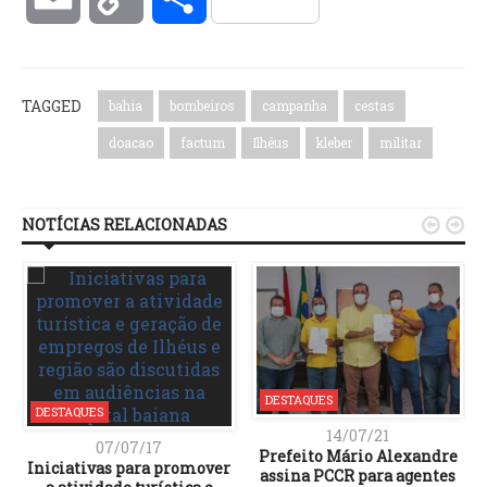
Link
TAGGED
bahia
bombeiros
campanha
cestas
doacao
factum
Ilhéus
kleber
militar
NOTÍCIAS RELACIONADAS


DESTAQUES
DESTAQUES
14/07/21
07/07/17
Prefeito Mário Alexandre
Iniciativas para promover
assina PCCR para agentes