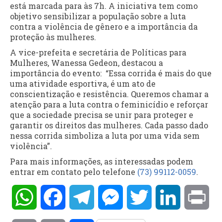
está marcada para às 7h. A iniciativa tem como
objetivo sensibilizar a população sobre a luta
contra a violência de gênero e a importância da
proteção às mulheres.
A vice-prefeita e secretária de Políticas para
Mulheres, Wanessa Gedeon, destacou a
importância do evento: “Essa corrida é mais do que
uma atividade esportiva, é um ato de
conscientização e resistência. Queremos chamar a
atenção para a luta contra o feminicídio e reforçar
que a sociedade precisa se unir para proteger e
garantir os direitos das mulheres. Cada passo dado
nessa corrida simboliza a luta por uma vida sem
violência”.
Para mais informações, as interessadas podem
entrar em contato pelo telefone
(73) 99112-0059
.
WhatsApp
Facebook
Telegram
Messenger
Twitter
LinkedIn
Pri