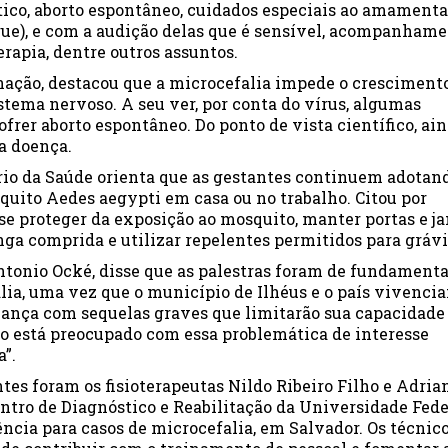
tico, aborto espontâneo, cuidados especiais ao amamenta
gue), e com a audição delas que é sensível, acompanham
rapia, dentre outros assuntos.
nação, destacou que a microcefalia impede o cresciment
istema nervoso. A seu ver, por conta do vírus, algumas
rer aborto espontâneo. Do ponto de vista científico, ai
a doença.
rio da Saúde orienta que as gestantes continuem adotan
uito Aedes aegypti em casa ou no trabalho. Citou por
se proteger da exposição ao mosquito, manter portas e ja
nga comprida e utilizar repelentes permitidos para grávi
Antonio Ocké, disse que as palestras foram de fundamenta
lia, uma vez que o município de Ilhéus e o país vivenci
riança com sequelas graves que limitarão sua capacidade
iro está preocupado com essa problemática de interesse
a”.
tes foram os fisioterapeutas Nildo Ribeiro Filho e Adria
entro de Diagnóstico e Reabilitação da Universidade Fede
ncia para casos de microcefalia, em Salvador. Os técnic