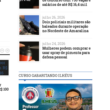
a
de concurso com 750 vagas e
salários de até R$ 16,4 mil
julho 26, 2026
Dois policiais militares são
baleados durante operação
no Nordeste de Amaralina
julho 24, 2026
Mulheres podem comprar e


usar spray de pimenta para
defesa pessoal
CURSO GABARITANDO ILHÉUS
DESTAQUES
r
16/06/16
$ 100
LOGO MAIS ÀS 17 HORA
DESTAQUES
LANÇAMENTO DA PRÉ
CANDIDATURA DE PAU
17/02/22
GANEM
Ilhéus realiza mutirão de
saúde auditiva nesta sexta-