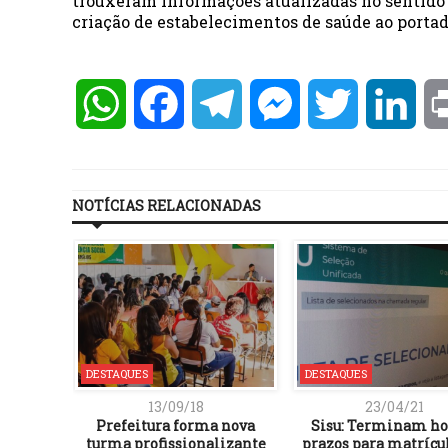
trouxeram informações atualizadas no sentido 
criação de estabelecimentos de saúde ao portad
WhatsApp
Facebook
Telegram
Messenger
Twitter
Lin
NOTÍCIAS RELACIONADAS
DESTAQUES
DESTAQUES
13/09/18
23/04/21
Prefeitura forma nova
Sisu: Terminam hoj
turma profissionalizante
prazos para matrícu