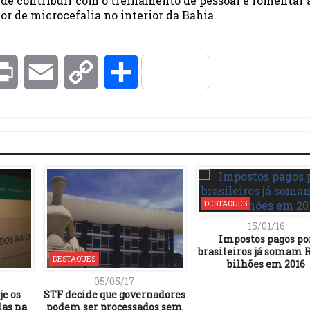
de contribuir com o treinamento de pessoal e fomentar 
or de microcefalia no interior da Bahia.
kedIn
Print
Email
Copy
Compartilhar
Link
DESTAQUES
15/01/16
Impostos pagos po
brasileiros já somam R
DESTAQUES
bilhões em 2016
05/05/17
e os
STF decide que governadores
las na
podem ser processados sem