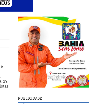
 e
,
, 29,
istas
PUBLICIDADE