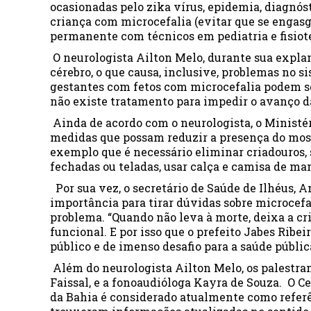
ocasionadas pelo zika vírus, epidemia, diagnós
criança com microcefalia (evitar que se engas
permanente com técnicos em pediatria e fisiote
O neurologista Ailton Melo, durante sua expla
cérebro, o que causa, inclusive, problemas no s
gestantes com fetos com microcefalia podem sof
não existe tratamento para impedir o avanço d
Ainda de acordo com o neurologista, o Ministé
medidas que possam reduzir a presença do mosq
exemplo que é necessário eliminar criadouros, 
fechadas ou teladas, usar calça e camisa de ma
Por sua vez, o secretário de Saúde de Ilhéus, 
importância para tirar dúvidas sobre microcefa
problema. “Quando não leva à morte, deixa a c
funcional. E por isso que o prefeito Jabes Ribe
público e de imenso desafio para a saúde públic
Além do neurologista Ailton Melo, os palestran
Faissal, e a fonoaudióloga Kayra de Souza. O C
da Bahia é considerado atualmente como referê