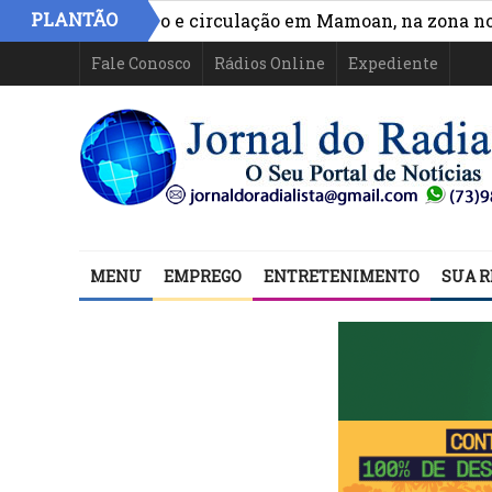
PLANTÃO
hora acesso e circulação em Mamoan, na zona norte de 
Fale Conosco
Rádios Online
Expediente
MENU
EMPREGO
ENTRETENIMENTO
SUA R