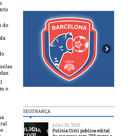
r
ento
o do
nda
do
nelas
das.
l
am o
SEGURANÇA
na
ral
julho 30, 2026
os
Polícia Civil publica edital