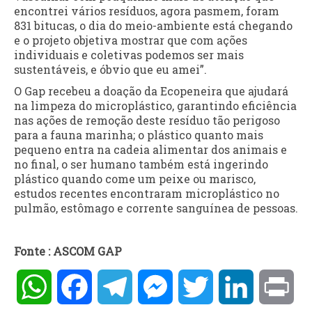
encontrei vários resíduos, agora pasmem, foram
831 bitucas, o dia do meio-ambiente está chegando
e o projeto objetiva mostrar que com ações
individuais e coletivas podemos ser mais
sustentáveis, e óbvio que eu amei”.
O Gap recebeu a doação da Ecopeneira que ajudará
na limpeza do microplástico, garantindo eficiência
nas ações de remoção deste resíduo tão perigoso
para a fauna marinha; o plástico quanto mais
pequeno entra na cadeia alimentar dos animais e
no final, o ser humano também está ingerindo
plástico quando come um peixe ou marisco,
estudos recentes encontraram microplástico no
pulmão, estômago e corrente sanguínea de pessoas.
Fonte : ASCOM GAP
WhatsApp
Facebook
Telegram
Messenger
Twitter
LinkedIn
Pri