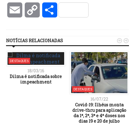
Email
Copy
Compartilhar
Link
NOTÍCIAS RELACIONADAS


DESTAQUES
18/03/16
Dilma é notificada sobre
impeachment
DESTAQUES
16/07/22
Covid-19: Ilhéus monta
drive-thru para aplicação
da 1ª, 2ª, 3ª e 4ª doses nos
dias 19 e 20 de julho