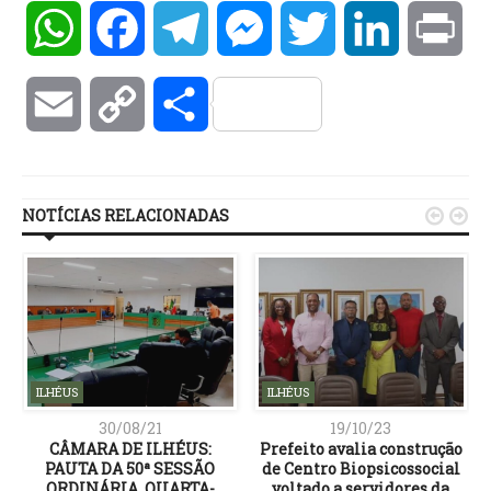
WhatsApp
Facebook
Telegram
Messenger
Twitter
LinkedIn
Pri
Email
Copy
Compartilhar
Link
NOTÍCIAS RELACIONADAS


ILHÉUS
ILHÉUS
30/08/21
19/10/23
CÂMARA DE ILHÉUS:
Prefeito avalia construção
PAUTA DA 50ª SESSÃO
de Centro Biopsicossocial
ORDINÁRIA, QUARTA-
voltado a servidores da