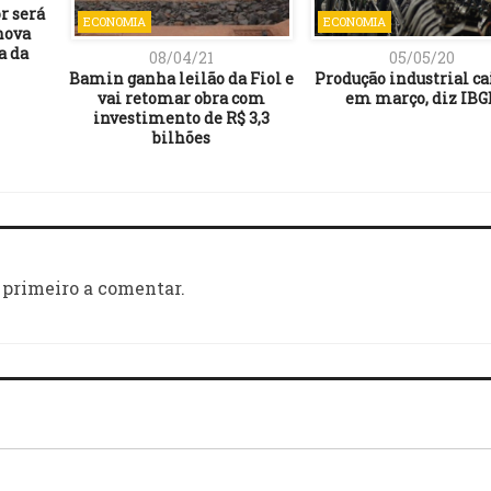
r será
ECONOMIA
ECONOMIA
nova
a da
08/04/21
05/05/20
Bamin ganha leilão da Fiol e
Produção industrial cai
vai retomar obra com
em março, diz IBG
investimento de R$ 3,3
bilhões
 primeiro a comentar.