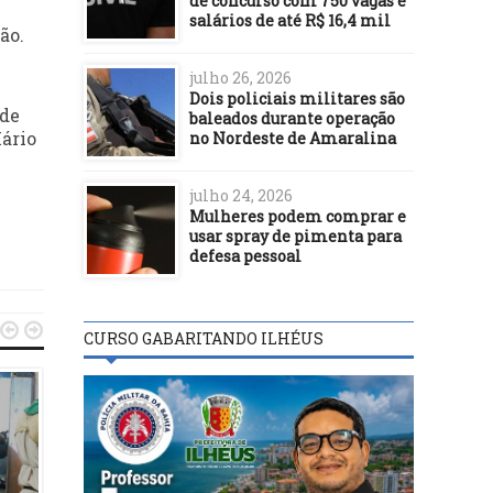
de concurso com 750 vagas e
salários de até R$ 16,4 mil
ão.
julho 26, 2026
Dois policiais militares são
ade
baleados durante operação
Mário
no Nordeste de Amaralina
julho 24, 2026
Mulheres podem comprar e
usar spray de pimenta para
defesa pessoal


CURSO GABARITANDO ILHÉUS