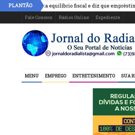
PLANTÃO
nimo aponta equilíbrio fiscal e diz que empréstimos fin
Fale Conosco
Rádios Online
Expediente
MENU
EMPREGO
ENTRETENIMENTO
SUA R