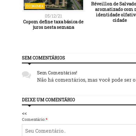
Réveillon de Salvado
ECONOMIA
aromatizado com 
identidade olfativ
05/12/21
cidade
Copom define taxa básica de
juros nesta semana
SEM COMENTÁRIOS
Sem Comentários!
Não há comentários, mas você pode ser o
DEIXE UM COMENTÁRIO
<<
Comentário:
*