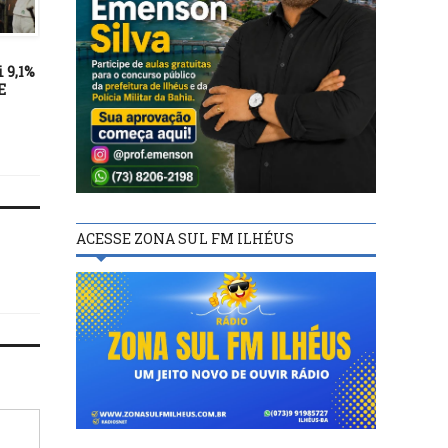
ECONOMIA
ECONOMIA
24/11/21
24/01/22
 9,1%
Receita libera consulta a lote
“Está aquém do que a Ba
E
residual do IRPF de
merece”, diz Wagner so
novembro
recursos federais pós-ch
ACESSE ZONA SUL FM ILHÉUS