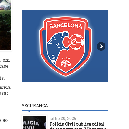
a, em
fase
ís.
banda
usar
SEGURANÇA
julho 30, 2026
s ao
Polícia Civil publica edital