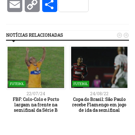
Email
Copy
Compartilhar
Link
NOTÍCIAS RELACIONADAS


FUTEBOL
FUTEBOL
22/07/24
24/08/22
FBF: Colo-Colo e Porto
Copa do Brasil: São Paulo
largam na frente na
recebe Flamengo em jogo
semifinal da Série B
de ida da semifinal