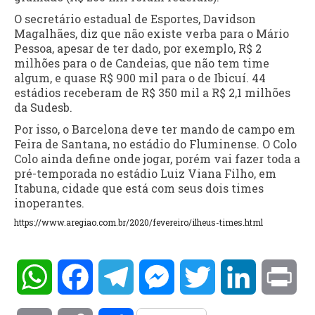
O secretário estadual de Esportes, Davidson
Magalhães, diz que não existe verba para o Mário
Pessoa, apesar de ter dado, por exemplo, R$ 2
milhões para o de Candeias, que não tem time
algum, e quase R$ 900 mil para o de Ibicuí. 44
estádios receberam de R$ 350 mil a R$ 2,1 milhões
da Sudesb.
Por isso, o Barcelona deve ter mando de campo em
Feira de Santana, no estádio do Fluminense. O Colo
Colo ainda define onde jogar, porém vai fazer toda a
pré-temporada no estádio Luiz Viana Filho, em
Itabuna, cidade que está com seus dois times
inoperantes.
https://www.aregiao.com.br/2020/fevereiro/ilheus-times.html
WhatsApp
Facebook
Telegram
Messenger
Twitter
LinkedIn
Pri