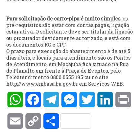
Para solicitação de carro-pipa é muito simples
, os
pré-requisitos são estar com contas pagas, ligação
estar ativa. O solicitante deve ser titular da ligação
ou procurador devidamente autorizado, e está com
os documentos RG e CPF.
O prazo para execução do abastecimento é de até 5
dias úteis, e locais para atendimento são os Pontos
de Atendimento, em Macajuba fica situado na Rua
do Planalto em frente à Praça de Eventos, pelo
Teleatendimento 0800 0555 195 ou no site
http://www.embasa.ba.gov.br em Serviços WEB.
WhatsApp
Facebook
Telegram
Messenger
Twitter
LinkedIn
Pri
Email
Copy
Compartilhar
Link