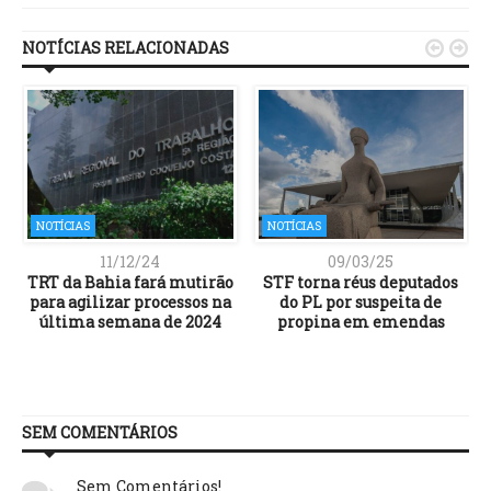
NOTÍCIAS RELACIONADAS


NOTÍCIAS
NOTÍCIAS
11/12/24
09/03/25
TRT da Bahia fará mutirão
STF torna réus deputados
e
para agilizar processos na
do PL por suspeita de
última semana de 2024
propina em emendas
SEM COMENTÁRIOS
Sem Comentários!