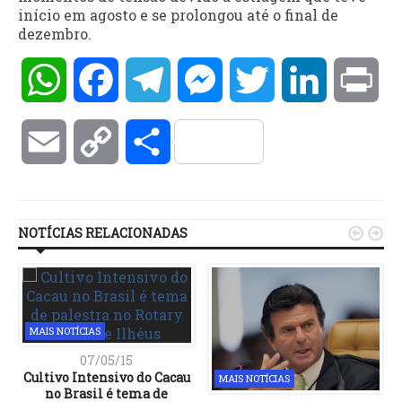
início em agosto e se prolongou até o final de
dezembro.
WhatsApp
Facebook
Telegram
Messenger
Twitter
LinkedIn
Pri
Email
Copy
Compartilhar
Link
NOTÍCIAS RELACIONADAS


MAIS NOTÍCIAS
07/05/15
Cultivo Intensivo do Cacau
MAIS NOTÍCIAS
no Brasil é tema de