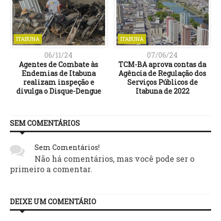
ITABUNA
ITABUNA
06/11/24
07/06/24
z
Agentes de Combate às
TCM-BA aprova contas da
Endemias de Itabuna
Agência de Regulação dos
realizam inspeção e
Serviços Públicos de
divulga o Disque-Dengue
Itabuna de 2022
SEM COMENTÁRIOS
Sem Comentários!
Não há comentários, mas você pode ser o
primeiro a comentar.
DEIXE UM COMENTÁRIO