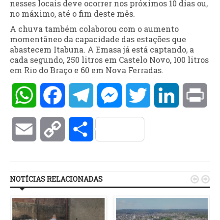
nesses locais deve ocorrer nos próximos 10 dias ou,
no máximo, até o fim deste mês.
A chuva também colaborou com o aumento
momentâneo da capacidade das estações que
abastecem Itabuna. A Emasa já está captando, a
cada segundo, 250 litros em Castelo Novo, 100 litros
em Rio do Braço e 60 em Nova Ferradas.
WhatsApp
Facebook
Telegram
Messenger
Twitter
LinkedIn
Pri
Email
Copy
Compartilhar
Link
NOTÍCIAS RELACIONADAS

