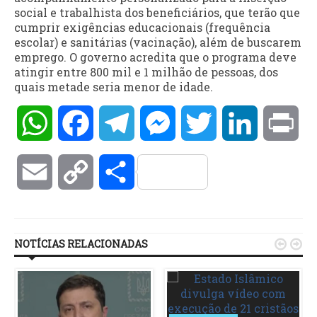
social e trabalhista dos beneficiários, que terão que
cumprir exigências educacionais (frequência
escolar) e sanitárias (vacinação), além de buscarem
emprego. O governo acredita que o programa deve
atingir entre 800 mil e 1 milhão de pessoas, dos
quais metade seria menor de idade.
WhatsApp
Facebook
Telegram
Messenger
Twitter
LinkedIn
Pri
Email
Copy
Compartilhar
Link
NOTÍCIAS RELACIONADAS

