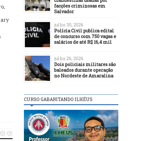
clandestinas usadas por
facções criminosas em
o,
Salvador
nary
julho 30, 2026
Polícia Civil publica edital
m
de concurso com 750 vagas e
salários de até R$ 16,4 mil
julho 26, 2026
Dois policiais militares são
baleados durante operação
no Nordeste de Amaralina
CURSO GABARITANDO ILHÉUS

