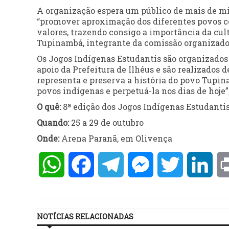
A organização espera um público de mais de mil
“promover aproximação dos diferentes povos co
valores, trazendo consigo a importância da cul
Tupinambá, integrante da comissão organizado
Os Jogos Indígenas Estudantis são organizado
apoio da Prefeitura de Ilhéus e são realizados 
representa e preserva a história do povo Tupi
povos indígenas e perpetuá-la nos dias de hoje”
O quê:
8ª edição dos Jogos Indígenas Estudant
Quando:
25 a 29 de outubro
Onde:
Arena Paranã, em Olivença
WhatsApp
Facebook
Telegram
Messenger
Twitter
Lin
NOTÍCIAS RELACIONADAS