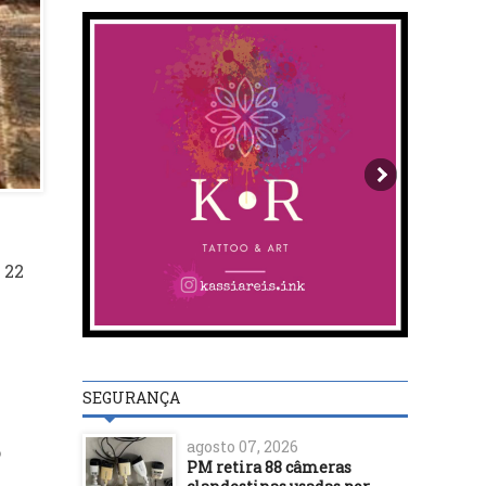
 22
SEGURANÇA
agosto 07, 2026
o
PM retira 88 câmeras