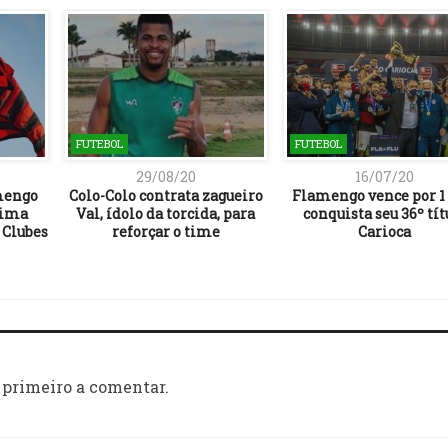
FUTEBOL
FUTEBOL
29/08/20
16/07/20
amengo
Colo-Colo contrata zagueiro
Flamengo vence por 1 
tima
Val, ídolo da torcida, para
conquista seu 36º tít
 Clubes
reforçar o time
Carioca
 primeiro a comentar.