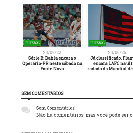
FUTEBOL
FUTEBOL
24/09/22
24/06/25
HÉUS:
Série B: Bahia encara o
Já classificado, Fl
ICA
Operário-PR neste sábado na
encara LAFC na úl
A
Fonte Nova
rodada do Mundial de
SEM COMENTÁRIOS
Sem Comentários!
Não há comentários, mas você pode ser o