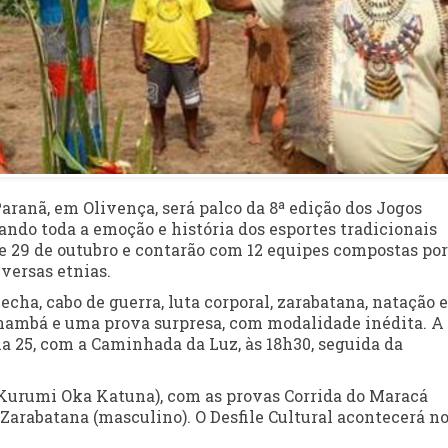
ranã, em Olivença, será palco da 8ª edição dos Jogos
ndo toda a emoção e história dos esportes tradicionais
 e 29 de outubro e contarão com 12 equipes compostas por
versas etnias.
lecha, cabo de guerra, luta corporal, zarabatana, natação e
pinambá e uma prova surpresa, com modalidade inédita. A
ia 25, com a Caminhada da Luz, às 18h30, seguida da
(Kurumi Oka Katuna), com as provas Corrida do Maracá
Zarabatana (masculino). O Desfile Cultural acontecerá n