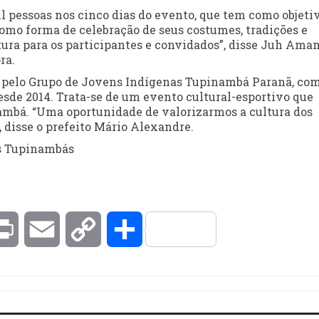
 pessoas nos cinco dias do evento, que tem como objetiv
mo forma de celebração de seus costumes, tradições e
tura para os participantes e convidados”, disse Juh Ama
ra.
s pelo Grupo de Jovens Indígenas Tupinambá Paranã, co
desde 2014. Trata-se de um evento cultural-esportivo que
nambá. “Uma oportunidade de valorizarmos a cultura dos
, disse o prefeito Mário Alexandre.
is Tupinambás
kedIn
Print
Email
Copy
Compartilhar
Link