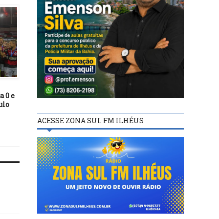
FUTEBOL
FUTEBOL
24/01/23
05/11/21
a 0 e
Após Bahia, Fluminense de
BARCELONA DE ILHÉU
ulo
Feira pode se tornar
LUTO NA MÚSICA
próximo clube baiano a criar
BRASILEIRA
ACESSE ZONA SUL FM ILHÉUS
uma SAF