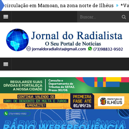
»
rculação em Mamoan, na zona norte de Ilhéus
*Vasco 