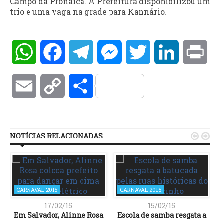
Campo da Pronaica. A Prefeitura disponibilizou um
trio e uma vaga na grade para Kannário.
WhatsApp
Facebook
Telegram
Messenger
Twitter
LinkedIn
Pri
Email
Copy
Compartilhar
Link
NOTÍCIAS RELACIONADAS


CARNAVAL 2015
CARNAVAL 2015
17/02/15
15/02/15
Em Salvador, Alinne Rosa
Escola de samba resgata a