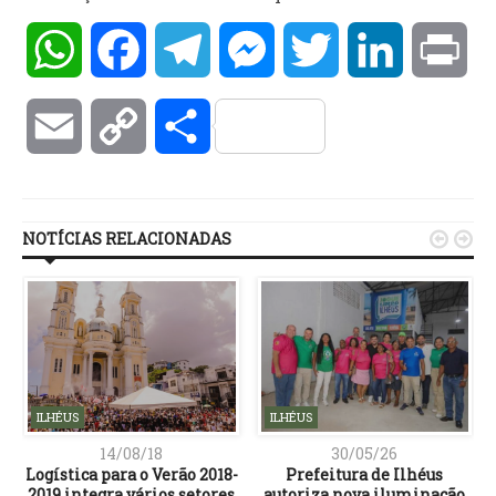
WhatsApp
Facebook
Telegram
Messenger
Twitter
LinkedIn
Pri
Email
Copy
Compartilhar
Link
NOTÍCIAS RELACIONADAS


ILHÉUS
ILHÉUS
14/08/18
30/05/26
Logística para o Verão 2018-
Prefeitura de Ilhéus
2019 integra vários setores
autoriza nova iluminação