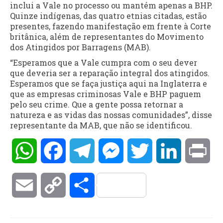
inclui a Vale no processo ou mantém apenas a BHP.
Quinze indígenas, das quatro etnias citadas, estão
presentes, fazendo manifestação em frente à Corte
britânica, além de representantes do Movimento
dos Atingidos por Barragens (MAB).
“Esperamos que a Vale cumpra com o seu dever
que deveria ser a reparação integral dos atingidos.
Esperamos que se faça justiça aqui na Inglaterra e
que as empresas criminosas Vale e BHP paguem
pelo seu crime. Que a gente possa retornar a
natureza e as vidas das nossas comunidades”, disse
representante da MAB, que não se identificou.
WhatsApp
Facebook
Telegram
Messenger
Twitter
LinkedIn
Pri
Email
Copy
Compartilhar
Link