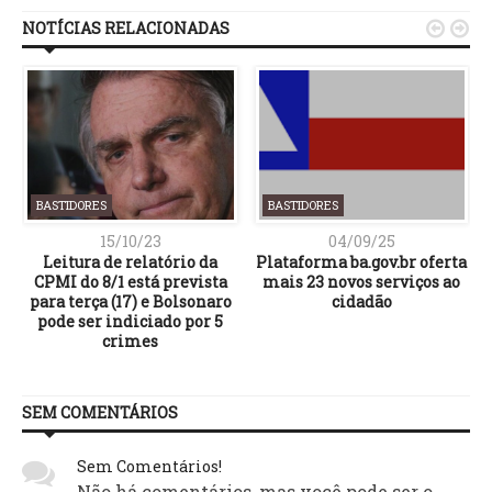
NOTÍCIAS RELACIONADAS


BASTIDORES
BASTIDORES
15/10/23
04/09/25
Leitura de relatório da
Plataforma ba.gov.br oferta
CPMI do 8/1 está prevista
mais 23 novos serviços ao
para terça (17) e Bolsonaro
cidadão
pode ser indiciado por 5
crimes
SEM COMENTÁRIOS
Sem Comentários!
Não há comentários, mas você pode ser o