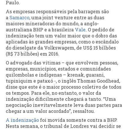
Paulo.
As empresas responsáveis pela barragem são
a
Samarco
, uma joint venture entre as duas
maiores mineradoras do mundo, a anglo-
australiana BHP e a brasileira
Vale
. O pedido de
indenização tem um valor maior que o dobro das
aplicadas às grandes empresas, como o escândalo
do dieselgate da Volkswagem, de US$ 15 bilhões
(R$ 73 bilhões) em 2016.
O advogado das vítimas – que envolvem pessoas,
empresas, municípios, estados e comunidades
quilombolas e indígenas – krenak, guarani,
tupiniquim e pataxó -, o inglês Thomas Goodhead,
disse que este é o maior processo coletivo de todos
os tempos. Para ele, no entanto, o valor da
indenização dificilmente chegará a tanto. “Uma
negociação inevitavelmente leva duas partes para
chegar a um valor acordado”, ressaltou.
A indenização
foi movida somente contra a BHP.
Nesta semana, o tribunal de Londres vai decidir se