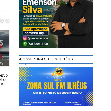


ACESSE ZONA SUL FM ILHÉUS
MAIS NOTÍCIAS
MAIS NOTÍCIAS
27/05/21
10/08/17
om o
Com condicionantes, CONSU
Fies mantém limite de 
eira
aprova retorno de aulas
mil por mês para
us
práticas presenciais na
financiamento estudan
UESC