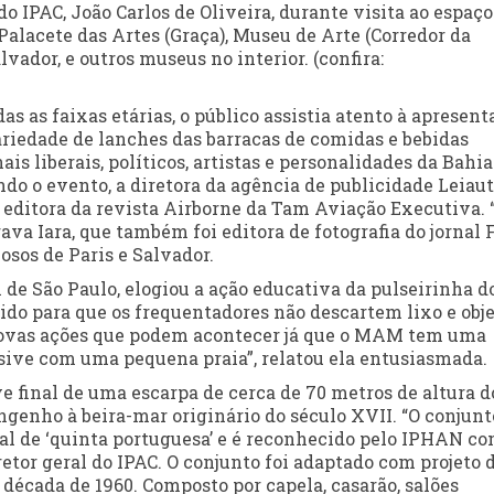
do IPAC, João Carlos de Oliveira, durante visita ao espaço
 Palacete das Artes (Graça), Museu de Arte (Corredor da
vador, e outros museus no interior. (confira:
as faixas etárias, o público assistia atento à apresent
ariedade de lanches das barracas de comidas e bebidas
s liberais, políticos, artistas e personalidades da Bahia
ndo o evento, a diretora da agência de publicidade Leiaut
i, editora da revista Airborne da Tam Aviação Executiva. 
a Iara, que também foi editora de fotografia do jornal 
osos de Paris e Salvador.
 de São Paulo, elogiou a ação educativa da pulseirinha d
do para que os frequentadores não descartem lixo e obj
 novas ações que podem acontecer já que o MAM tem uma
usive com uma pequena praia”, relatou ela entusiasmada.
final de uma escarpa de cerca de 70 metros de altura d
enho à beira-mar originário do século XVII. “O conjunt
l de ‘quinta portuguesa’ e é reconhecido pelo IPHAN c
retor geral do IPAC. O conjunto foi adaptado com projeto 
a década de 1960. Composto por capela, casarão, salões