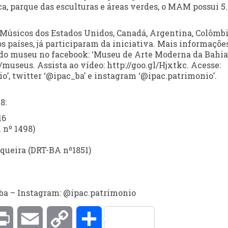
ica, parque das esculturas e áreas verdes, o MAM possui 5
Músicos dos Estados Unidos, Canadá, Argentina, Colômbi
os países, já participaram da iniciativa. Mais informaçõe
o museu no facebook: ‘Museu de Arte Moderna da Bahia’
useus. Assista ao vídeo: http://goo.gl/Hjxtkc. Acesse:
o’, twitter ‘@ipac_ba’ e instagram ‘@ipac.patrimonio’.
8:
16
 nº 1498)
queira (DRT-BA nº1851)
ba – Instagram: @ipac.patrimonio
kedIn
Print
Email
Copy
Compartilhar