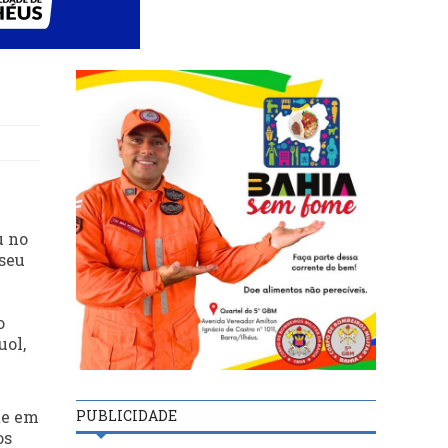
u no
useu
o
uol,
PUBLICIDADE
te em
os