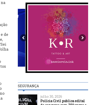
 na
ação
 e de
e,
“Sei
Folha
o
etos
o
SEGURANÇA
o
omo
julho 30, 2026
da
Polícia Civil publica edital