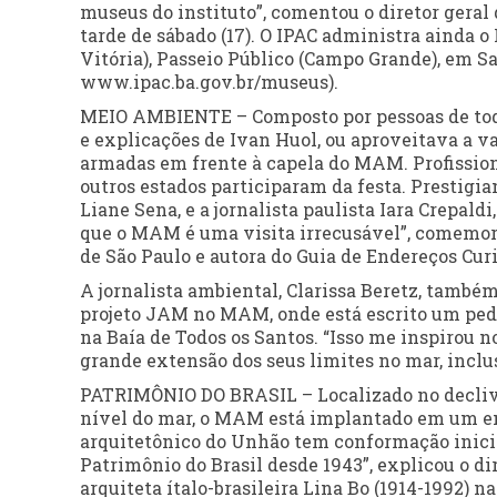
museus do instituto”, comentou o diretor geral 
tarde de sábado (17). O IPAC administra ainda o
Vitória), Passeio Público (Campo Grande), em Sal
www.ipac.ba.gov.br/museus).
MEIO AMBIENTE – Composto por pessoas de todas 
e explicações de Ivan Huol, ou aproveitava a v
armadas em frente à capela do MAM. Profissionai
outros estados participaram da festa. Prestigia
Liane Sena, e a jornalista paulista Iara Crepald
que o MAM é uma visita irrecusável”, comemorav
de São Paulo e autora do Guia de Endereços Curi
A jornalista ambiental, Clarissa Beretz, também
projeto JAM no MAM, onde está escrito um pedi
na Baía de Todos os Santos. “Isso me inspirou
grande extensão dos seus limites no mar, incl
PATRIMÔNIO DO BRASIL – Localizado no declive 
nível do mar, o MAM está implantado em um eng
arquitetônico do Unhão tem conformação inicia
Patrimônio do Brasil desde 1943”, explicou o di
arquiteta ítalo-brasileira Lina Bo (1914-1992) n