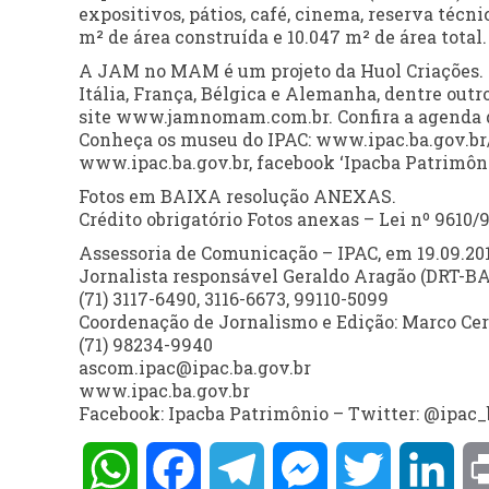
expositivos, pátios, café, cinema, reserva técn
m² de área construída e 10.047 m² de área total.
A JAM no MAM é um projeto da Huol Criações. 
Itália, França, Bélgica e Alemanha, dentre outr
site www.jamnomam.com.br. Confira a agenda d
Conheça os museu do IPAC: www.ipac.ba.gov.br/m
www.ipac.ba.gov.br, facebook ‘Ipacba Patrimôni
Fotos em BAIXA resolução ANEXAS.
Crédito obrigatório Fotos anexas – Lei nº 9610/9
Assessoria de Comunicação – IPAC, em 19.09.20
Jornalista responsável Geraldo Aragão (DRT-BA
(71) 3117-6490, 3116-6673, 99110-5099
Coordenação de Jornalismo e Edição: Marco Cer
(71) 98234-9940
ascom.ipac@ipac.ba.gov.br
www.ipac.ba.gov.br
Facebook: Ipacba Patrimônio – Twitter: @ipac_
WhatsApp
Facebook
Telegram
Messenger
Twitter
Lin