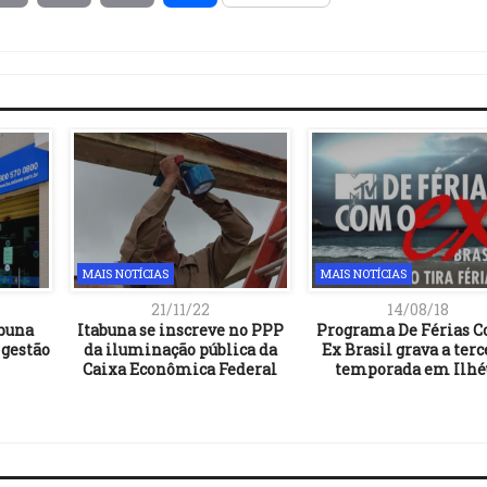
Link
MAIS NOTÍCIAS
MAIS NOTÍCIAS
21/11/22
14/08/18
abuna
Itabuna se inscreve no PPP
Programa De Férias C
 gestão
da iluminação pública da
Ex Brasil grava a terc
Caixa Econômica Federal
temporada em Ilhé