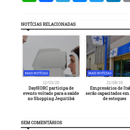
NOTÍCIAS RELACIONADAS
MAIS NOTÍCIAS
MAIS NOTÍCIAS
12/03/20
21/08/18
 de R$ 5
DayHORC participa de
Empresários de It
ara
evento voltado para a saúde
serão capacitados em
udantil
no Shopping Jequitibá
de estoques
SEM COMENTÁRIOS