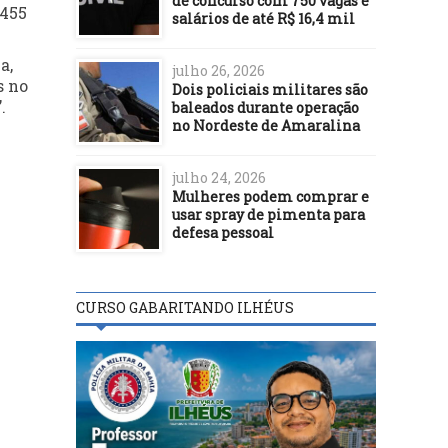
de concurso com 750 vagas e
.455
salários de até R$ 16,4 mil
a,
julho 26, 2026
s no
Dois policiais militares são
.
baleados durante operação
no Nordeste de Amaralina
julho 24, 2026
Mulheres podem comprar e
usar spray de pimenta para
defesa pessoal
CURSO GABARITANDO ILHÉUS