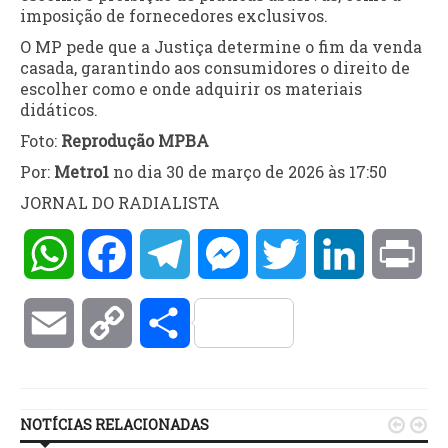
imposição de fornecedores exclusivos.
O MP pede que a Justiça determine o fim da venda
casada, garantindo aos consumidores o direito de
escolher como e onde adquirir os materiais
didáticos.
Foto:
Reprodução MPBA
Por:
Metro1
no dia 30 de março de 2026 às 17:50
JORNAL DO RADIALISTA
WhatsApp
Facebook
Telegram
Messenger
Twitter
LinkedIn
Pri
Email
Copy
Compartilhar
Link
NOTÍCIAS RELACIONADAS

