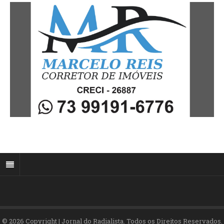
© 2026 Copyright | Jornal do Radialista. Todos os Direitos Reservados.