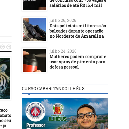
de concurso com 750 vagas e
salários de até R$ 16,4 mil
julho 26, 2026
Dois policiais militares são
baleados durante operação
no Nordeste de Amaralina


julho 24, 2026
Mulheres podem comprar e
usar spray de pimenta para
defesa pessoal
FUTEBOL
CURSO GABARITANDO ILHÉUS
14/01/16
FUTEBOL
COLO COLO DEVE A
JOGADORES E PAGA
15/07/26
INSCRIÇÃO NO BAIAN
raco
CBF define metas da Seleção
COM CHEQUE SEM FU
onato
Brasileira para o ciclo até a
no seu
Copa de 2030
 já