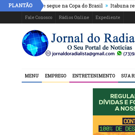
»
PLANTÃO
hletico-PR e segue na Copa do Brasil
Itabuna registra 
Fale Conosco
Rádios Online
Expediente
MENU
EMPREGO
ENTRETENIMENTO
SUA R