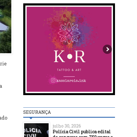
rie
a
SEGURANÇA
ado
julho 30, 2026
Polícia Civil publica edital