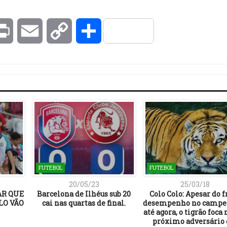
kedIn
Print
Email
Copy
Compartilhar
Link
FUTEBOL
FUTEBOL
20/05/23
25/03/18
AR QUE
Barcelona de Ilhéus sub 20
Colo Colo: Apesar do f
LO VÃO
cai nas quartas de final.
desempenho no campe
até agora, o tigrão foca 
próximo adversário e