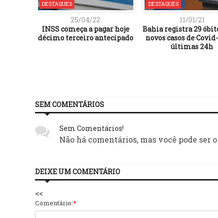
DESTAQUES
DESTAQUES
25/04/22
11/01/21
itos dos
INSS começa a pagar hoje
Bahia registra 29 óbit
ulo do
décimo terceiro antecipado
novos casos de Covid-
ntal
últimas 24h
SEM COMENTÁRIOS
Sem Comentários!
Não há comentários, mas você pode ser o
DEIXE UM COMENTÁRIO
<<
Comentário:
*