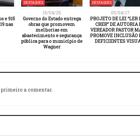
DESTAQUES
DESTAQUES
15/04/25
05/04/17
os e 915
Governo do Estado entrega
PROJETO DE LEI “LER
19 nas
obras que promovem
CRER” DE AUTORIA 
melhorias em
VEREADOR PASTOR M
abastecimento e segurança
PROMOVE INCLUSÃO 
pública para o município de
DEFICIENTES VISU
Wagner
 primeiro a comentar.