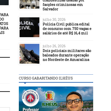
clandestinas usadas por
DESTAQUES
DESTAQUES
facções criminosas em
Salvador
13/04/19
24/09/20
 PARA
Plenário garante
Projeto inclui direitos 
DO
indenização à mulher
animais no currículo 
julho 30, 2026
ATOS
vítima de violência
ensino fundamental
Polícia Civil publica edital
PARA
doméstica
de concurso com 750 vagas e
AIS
salários de até R$ 16,4 mil
julho 26, 2026
Dois policiais militares são
baleados durante operação
no Nordeste de Amaralina
CURSO GABARITANDO ILHÉUS