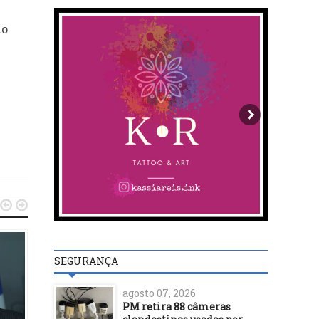
do


SEGURANÇA
agosto 07, 2026
PM retira 88 câmeras