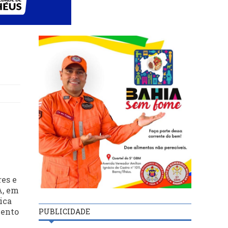
res e
A, em
ica
mento
PUBLICIDADE