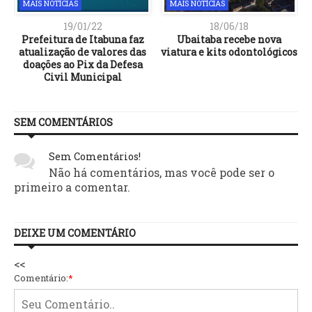
MAIS NOTÍCIAS
MAIS NOTÍCIAS
19/01/22
18/06/18
Prefeitura de Itabuna faz
Ubaitaba recebe nova
atualização de valores das
viatura e kits odontológicos
a
doações ao Pix da Defesa
Civil Municipal
SEM COMENTÁRIOS
Sem Comentários!
Não há comentários, mas você pode ser o
primeiro a comentar.
DEIXE UM COMENTÁRIO
<<
Comentário:
*