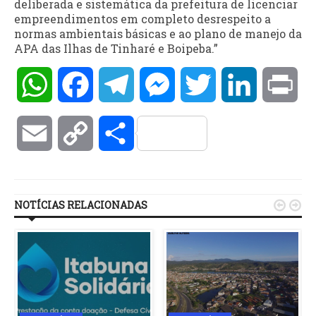
deliberada e sistemática da prefeitura de licenciar
empreendimentos em completo desrespeito a
normas ambientais básicas e ao plano de manejo da
APA das Ilhas de Tinharé e Boipeba.”
WhatsApp
Facebook
Telegram
Messenger
Twitter
LinkedIn
Pri
Email
Copy
Compartilhar
Link
NOTÍCIAS RELACIONADAS

