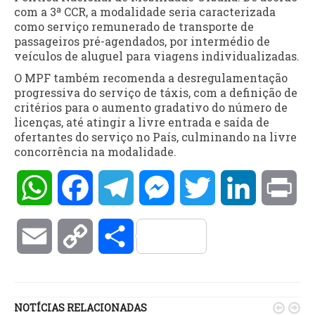
com a 3ª CCR, a modalidade seria caracterizada
como serviço remunerado de transporte de
passageiros pré-agendados, por intermédio de
veículos de aluguel para viagens individualizadas.
O MPF também recomenda a desregulamentação
progressiva do serviço de táxis, com a definição de
critérios para o aumento gradativo do número de
licenças, até atingir a livre entrada e saída de
ofertantes do serviço no País, culminando na livre
concorrência na modalidade.
WhatsApp
Facebook
Telegram
Messenger
Twitter
LinkedIn
Pri
Email
Copy
Compartilhar
Link
NOTÍCIAS RELACIONADAS

