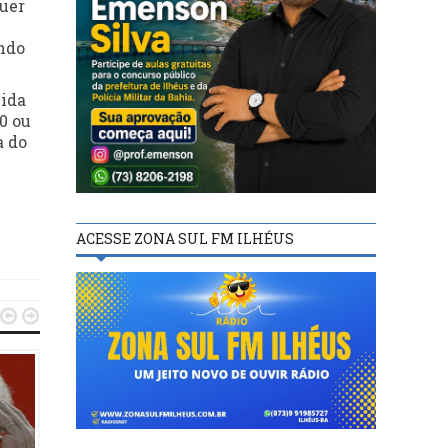
uer
endo
vida
0 ou
a do
ACESSE ZONA SUL FM ILHÉUS

