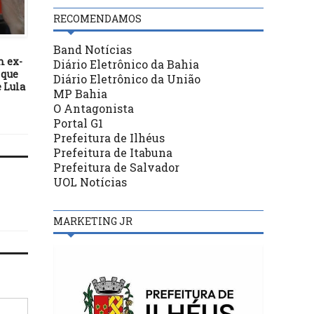
RECOMENDAMOS
DESTAQUES
DESTAQUES
27/11/19
01/06/25
Band Notícias
m ex-
ESCUTA ILHÉUS: Projeto que
Nova empresa inici
Diário Eletrônico da Bahia
 que
institui “Janeiro Branco”,
operação do transpor
Diário Eletrônico da União
 Lula
será votado hoje na CÂMARA
coletivo em Ilhéus
MP Bahia
O Antagonista
Portal G1
Prefeitura de Ilhéus
Prefeitura de Itabuna
Prefeitura de Salvador
UOL Notícias
MARKETING JR