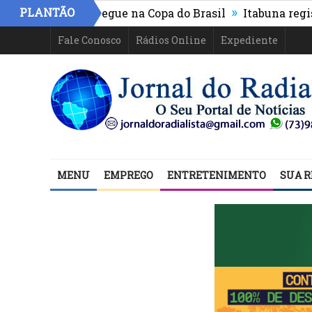
»
PLANTÃO
etico-PR e segue na Copa do Brasil
Itabuna registra m
Fale Conosco
Rádios Online
Expediente
MENU
EMPREGO
ENTRETENIMENTO
SUA R