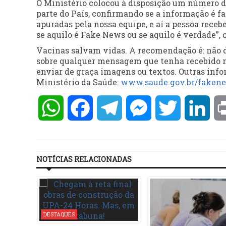
O Ministério colocou à disposição um número 
parte do País, confirmando se a informação é 
apuradas pela nossa equipe, e aí a pessoa rece
se aquilo é Fake News ou se aquilo é verdade”,
Vacinas salvam vidas. A recomendação é: não dê
sobre qualquer mensagem que tenha recebido nas
enviar de graça imagens ou textos. Outras inf
Ministério da Saúde:
www.saude.gov.br/faken
WhatsApp
Facebook
Telegram
Messenger
Twitter
Lin
NOTÍCIAS RELACIONADAS
DESTAQUES