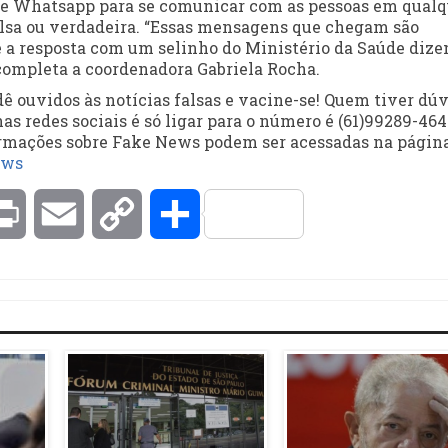
de Whatsapp para se comunicar com as pessoas em qualq
falsa ou verdadeira. “Essas mensagens que chegam são
be a resposta com um selinho do Ministério da Saúde diz
 completa a coordenadora Gabriela Rocha.
 ouvidos às notícias falsas e vacine-se! Quem tiver dú
 redes sociais é só ligar para o número é (61)99289-464
ormações sobre Fake News podem ser acessadas na págin
ews
kedIn
Print
Email
Copy
Compartilhar
Link