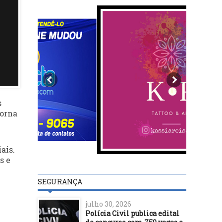
s
morna
ais.
s e
SEGURANÇA
julho 30, 2026
Polícia Civil publica edital