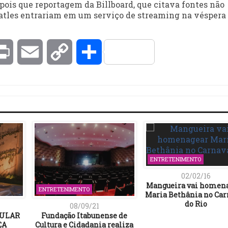
is que reportagem da Billboard, que citava fontes não
eatles entrariam em um serviço de streaming na véspera
kedIn
Print
Email
Copy
Compartilhar
Link
ENTRETENIMENTO
02/02/16
Mangueira vai homen
ENTRETENIMENTO
Maria Bethânia no Car
do Rio
08/09/21
PULAR
Fundação Itabunense de
ÇA
Cultura e Cidadania realiza