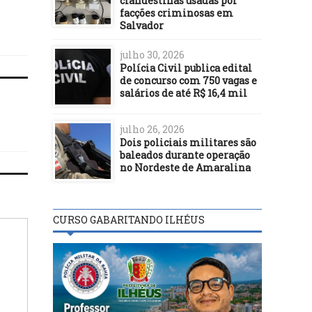
clandestinas usadas por
Luedji Luna no festival de
turismo no litoral bai
facções criminosas em
aniversário de Salvador
Salvador
julho 30, 2026
Polícia Civil publica edital
de concurso com 750 vagas e
salários de até R$ 16,4 mil
julho 26, 2026
Dois policiais militares são
baleados durante operação
no Nordeste de Amaralina
CURSO GABARITANDO ILHÉUS