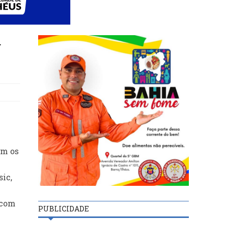
g
om os
ic,
 com
PUBLICIDADE