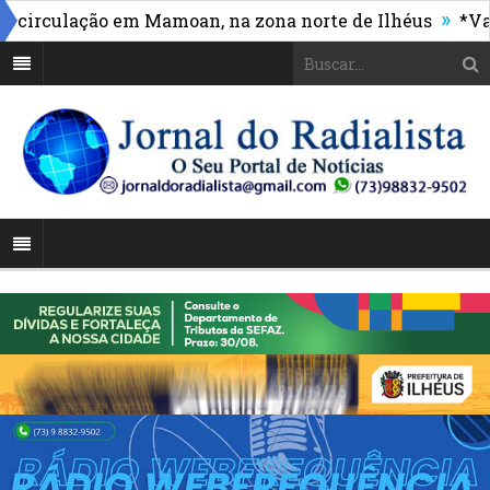
»
rculação em Mamoan, na zona norte de Ilhéus
*Vasco 