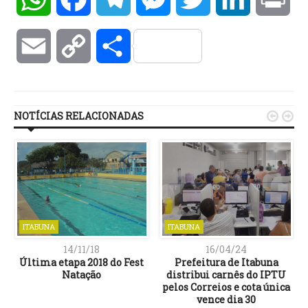
Email
Copy
Compartilhar
Link
NOTÍCIAS RELACIONADAS


ITABUNA
ITABUNA
14/11/18
16/04/24
Última etapa 2018 do Fest
Prefeitura de Itabuna
Natação
distribui carnês do IPTU
pelos Correios e cota única
vence dia 30