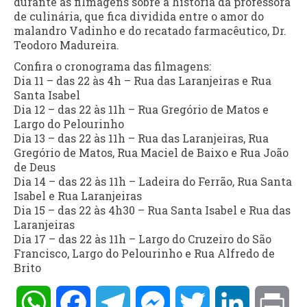
durante as filmagens sobre a história da professora
de culinária, que fica dividida entre o amor do
malandro Vadinho e do recatado farmacêutico, Dr.
Teodoro Madureira.
Confira o cronograma das filmagens:
Dia 11 – das 22 às 4h – Rua das Laranjeiras e Rua
Santa Isabel
Dia 12 – das 22 às 11h – Rua Gregório de Matos e
Largo do Pelourinho
Dia 13 – das 22 às 11h – Rua das Laranjeiras, Rua
Gregório de Matos, Rua Maciel de Baixo e Rua João
de Deus
Dia 14 – das 22 às 11h – Ladeira do Ferrão, Rua Santa
Isabel e Rua Laranjeiras
Dia 15 – das 22 às 4h30 – Rua Santa Isabel e Rua das
Laranjeiras
Dia 17 – das 22 às 11h – Largo do Cruzeiro do São
Francisco, Largo do Pelourinho e Rua Alfredo de
Brito
WhatsApp
Facebook
Telegram
Messenger
Twitter
LinkedIn
Pri