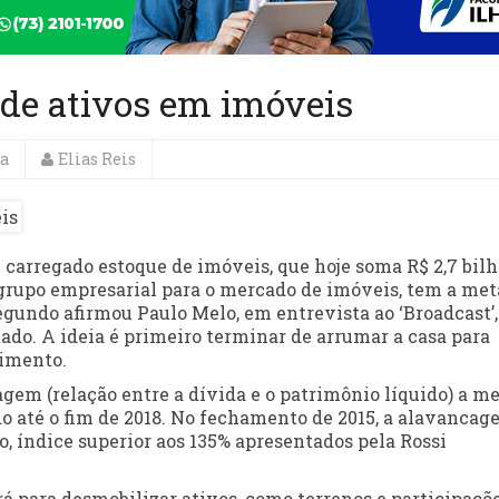
 de ativos em imóveis
a
Elias Reis
carregado estoque de imóveis, que hoje soma R$ 2,7 bilh
 grupo empresarial para o mercado de imóveis, tem a met
egundo afirmou Paulo Melo, em entrevista ao ‘Broadcast’,
ado. A ideia é primeiro terminar de arrumar a casa para
cimento.
gem (relação entre a dívida e o patrimônio líquido) a m
o até o fim de 2018. No fechamento de 2015, a alavancag
o, índice superior aos 135% apresentados pela Rossi
á para desmobilizar ativos, como terrenos e participaçõ