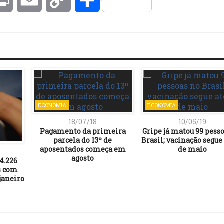
Link
ECONOMIA
ECONOMIA
18/07/18
10/05/19
Pagamento da primeira
Gripe já matou 99 pess
parcela do 13º de
Brasil; vacinação segue 
aposentados começa em
de maio
agosto
74.226
s com
janeiro