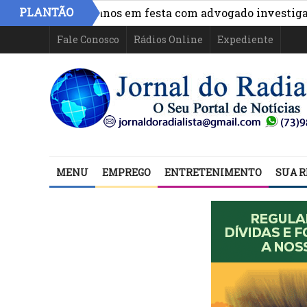
PLANTÃO
políticos baianos em festa com advogado investigado no 
Fale Conosco
Rádios Online
Expediente
MENU
EMPREGO
ENTRETENIMENTO
SUA R