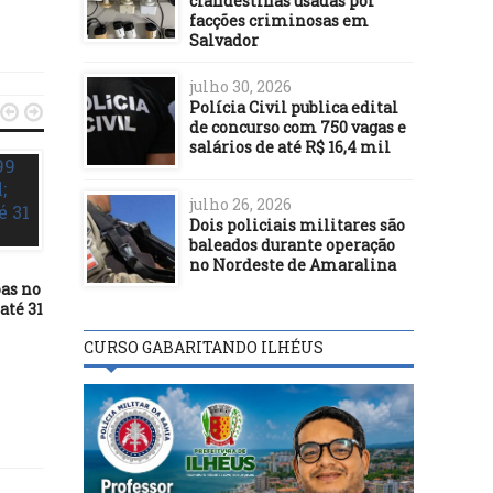
clandestinas usadas por
facções criminosas em
Salvador
julho 30, 2026
Polícia Civil publica edital


de concurso com 750 vagas e
salários de até R$ 16,4 mil
julho 26, 2026
Dois policiais militares são
ECONOMIA
ECONOMIA
baleados durante operação
no Nordeste de Amaralina
20/03/18
01/07/16
oas no
Prazo é prorrogado e
PF deflagra Operação Ta
até 31
contribuintes podem pagar
Periódica contra fraude
IPTU com desconto até 6 de
ferrovia Norte-Sul
CURSO GABARITANDO ILHÉUS
abril