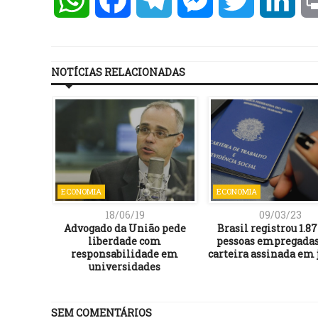
NOTÍCIAS RELACIONADAS
ECONOMIA
ECONOMIA
18/06/19
09/03/23
Advogado da União pede
Brasil registrou 1.8
liberdade com
pessoas empregada
responsabilidade em
carteira assinada em 
universidades
SEM COMENTÁRIOS