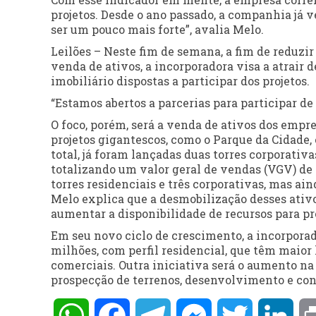
projetos. Desde o ano passado, a companhia já v
ser um pouco mais forte”, avalia Melo.
Leilões – Neste fim de semana, a fim de reduzir
venda de ativos, a incorporadora visa a atrair 
imobiliário dispostas a participar dos projetos.
“Estamos abertos a parcerias para participar de 
O foco, porém, será a venda de ativos dos empr
projetos gigantescos, como o Parque da Cidade, 
total, já foram lançadas duas torres corporativ
totalizando um valor geral de vendas (VGV) de R
torres residenciais e três corporativas, mas a
Melo explica que a desmobilização desses ativos
aumentar a disponibilidade de recursos para pr
Em seu novo ciclo de crescimento, a incorpor
milhões, com perfil residencial, que têm maior
comerciais. Outra iniciativa será o aumento na
prospecção de terrenos, desenvolvimento e con
WhatsApp
Facebook
Telegram
Messenger
Twitter
Lin