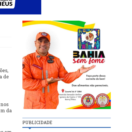
ões,
a de
enos
em da
PUBLICIDADE
es em