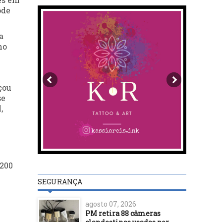
ode
a
mo
çou
se
,
 200
SEGURANÇA
agosto 07, 2026
PM retira 88 câmeras