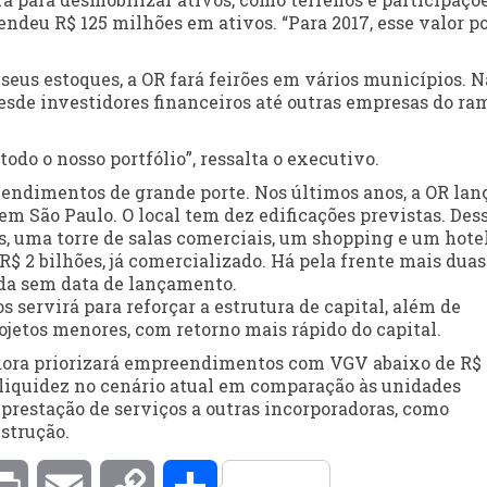
endeu R$ 125 milhões em ativos. “Para 2017, esse valor p
 seus estoques, a OR fará feirões em vários municípios. N
desde investidores financeiros até outras empresas do ra
todo o nosso portfólio”, ressalta o executivo.
eendimentos de grande porte. Nos últimos anos, a OR lan
em São Paulo. O local tem dez edificações previstas. Des
as, uma torre de salas comerciais, um shopping e um hotel
$ 2 bilhões, já comercializado. Há pela frente mais duas
inda sem data de lançamento.
 servirá para reforçar a estrutura de capital, além de
ojetos menores, com retorno mais rápido do capital.
adora priorizará empreendimentos com VGV abaixo de R$
 liquidez no cenário atual em comparação às unidades
 prestação de serviços a outras incorporadoras, como
strução.
kedIn
Print
Email
Copy
Compartilhar