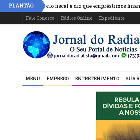
PLANTÃO
onta equilíbrio fiscal e diz que empréstimos financiam h
Fale Conosco
Rádios Online
Expediente
MENU
EMPREGO
ENTRETENIMENTO
SUA R