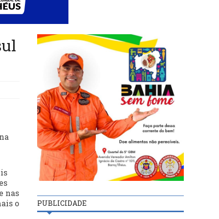
sul
ana
is
es
e nas
ais o
PUBLICIDADE