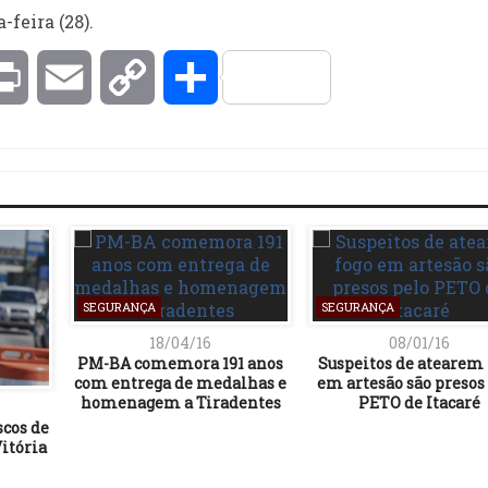
feira (28).
kedIn
Print
Email
Copy
Compartilhar
Link
SEGURANÇA
SEGURANÇA
18/04/16
08/01/16
PM-BA comemora 191 anos
Suspeitos de atearem 
com entrega de medalhas e
em artesão são presos
homenagem a Tiradentes
PETO de Itacaré
scos de
itória