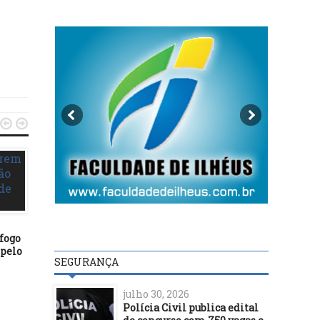


fogo
SEGURANÇA
SEGURANÇA
 pelo
SEGURANÇA
31/03/22
25/08/21
Foragido por roubo é
Comissão aprova altera
alcançado pelo
dos requisitos exigidos 
julho 30, 2026
reconhecimento facial
cargo de diretor de pres
Polícia Civil publica edital