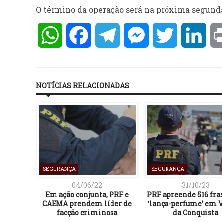
O término da operação será na próxima segunda-
WhatsApp
Facebook
Telegram
Messenger
Twitter
Lin
NOTÍCIAS RELACIONADAS
SEGURANÇA
SEGURANÇA
04/06/22
31/10/23
Em ação conjunta, PRF e
PRF apreende 516 fra
CAEMA prendem líder de
‘lança-perfume’ em V
facção criminosa
da Conquista