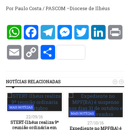
Por Paulo Costa / PASCOM –Diocese de Ilhéus
WhatsApp
Facebook
Telegram
Messenger
Twitter
LinkedIn
Pri
Email
Copy
Compartilhar
Link
NOTÍCIAS RELACIONADAS


MAIS NOTÍCIAS
MAIS NOTÍCIAS
22/09/16
STERT-Ilhéus realiza 9ª
27/10/16
reunião ordinária em
Expediente no MPF(BA) é