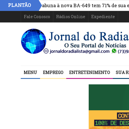
PLANTÃO
 centro de Itabuna à nova BA-649 tem 71% de sua estrutu
Fale Conosco
Rádios Online
Expediente
MENU
EMPREGO
ENTRETENIMENTO
SUA R