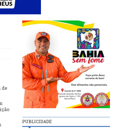
a de
em
eição
PUBLICIDADE
s