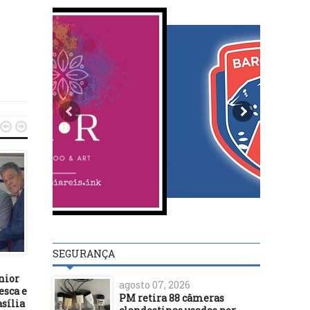


DESTAQUES
DESTAQUES
SEGURANÇA
22/06/21
25/04/17
nior
ILHÉUS: JUSTIÇA MANDA
Polícia Militar frustra p
agosto 07, 2026
esca e
CÂMARA DEVOLVER CARGO
do PCC de resgatar Marc
PM retira 88 câmeras
sília
DE SEGUNDO SECRETÁRIO