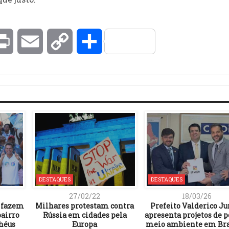
kedIn
Print
Email
Copy
Compartilhar
Link
DESTAQUES
DESTAQUES
27/02/22
18/03/26
s fazem
Milhares protestam contra
Prefeito Valderico Ju
bairro
Rússia em cidades pela
apresenta projetos de p
héus
Europa
meio ambiente em Bra