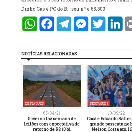
Dinho Gás é PC do B. -seu nº é 65.800
WhatsApp
Facebook
Telegram
Messenger
Twitter
Lin
NOTÍCIAS RELACIONADAS
DESTAQUES
DESTAQUES
05/04/21
10/09/22
tra plano
Governo faz semana de
Cacá e Eduardo Salle
 Marcola
leilões com expectativa de
grande passeata no 
retorno de R$ 10 bi
Nelson Costa em Il