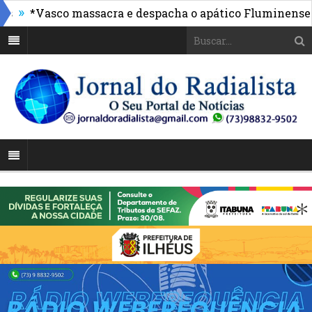
»
*Vasco massacra e despacha o apático Fluminense
Pr
acitação