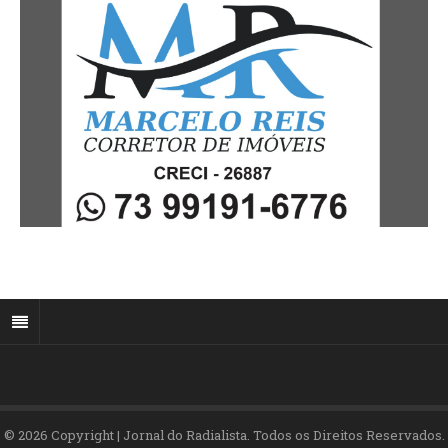
© 2026 Copyright | Jornal do Radialista. Todos os Direitos Reservados.