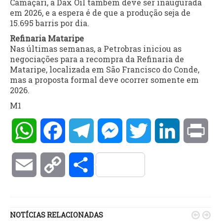
Camaçari, a Dax Oil também deve ser inaugurada
em 2026, e a espera é de que a produção seja de
15.695 barris por dia.
Refinaria Mataripe
Nas últimas semanas, a Petrobras iniciou as
negociações para a recompra da Refinaria de
Mataripe, localizada em São Francisco do Conde,
mas a proposta formal deve ocorrer somente em
2026.
M1
WhatsApp
Facebook
Telegram
Messenger
Twitter
LinkedIn
Pri
Email
Copy
Compartilhar
Link
NOTÍCIAS RELACIONADAS

