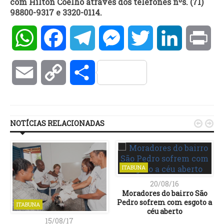
com Hilton Coelho através dos telefones nºs. (71)
98800-9317 e 3320-0114.
WhatsApp
Facebook
Telegram
Messenger
Twitter
LinkedIn
Pri
Email
Copy
Compartilhar
Link
NOTÍCIAS RELACIONADAS


ITABUNA
20/08/16
Moradores do bairro São
Pedro sofrem com esgoto a
ITABUNA
céu aberto
15/08/17