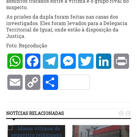
assuntos tratados entre a vítima e o grupo rival do
suspeito.
As prisões da dupla foram feitas nas casas dos
investigados. Eles foram levados para a Delegacia
Territorial de Iguaí, onde estão à disposição da
Justiça.
Foto: Reprodução
WhatsApp
Facebook
Telegram
Messenger
Twitter
LinkedIn
Pri
Email
Copy
Compartilhar
Link
NOTÍCIAS RELACIONADAS

