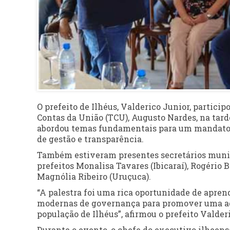
O prefeito de Ilhéus, Valderico Junior, partici
Contas da União (TCU), Augusto Nardes, na tarde
abordou temas fundamentais para um mandato 
de gestão e transparência.
Também estiveram presentes secretários munici
prefeitos Monalisa Tavares (Ibicaraí), Rogério B
Magnólia Ribeiro (Uruçuca).
“A palestra foi uma rica oportunidade de apre
modernas de governança para promover uma adm
população de Ilhéus”, afirmou o prefeito Valder
Durante o evento, o chefe do executivo ilheense