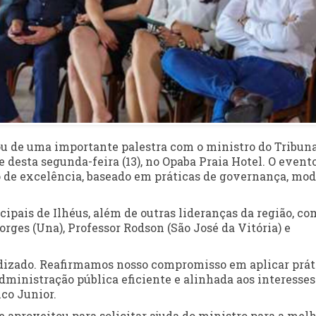
pou de uma importante palestra com o ministro do Tribuna
 desta segunda-feira (13), no Opaba Praia Hotel. O event
de excelência, baseado em práticas de governança, mod
pais de Ilhéus, além de outras lideranças da região, co
orges (Una), Professor Rodson (São José da Vitória) e
ndizado. Reafirmamos nosso compromisso em aplicar prát
inistração pública eficiente e alinhada aos interesses
ico Junior.
 aproveitou para solicitar ajuda do ministro para a melh