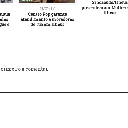
Sindsaúde/Ilhéus
presentearam Mulher
11/01/17
Ilhéus
autua
Centro Pop garante
eles
atendimento a moradores
gue e
de rua em Ilhéus
 primeiro a comentar.