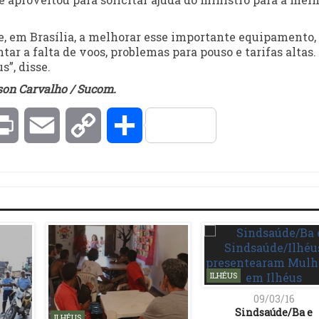
e, em Brasília, a melhorar esse importante equipamento,
tar a falta de voos, problemas para pouso e tarifas altas.
s”, disse.
son Carvalho / Sucom.
kedIn
Print
Email
Copy
Compartilhar
Link
ILHÉUS
09/03/16
Sindsaúde/Ba e
ILHÉUS