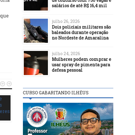
de concurso com 750 vagas e
salários de até R$ 16,4 mil
 que
julho 26, 2026
Dois policiais militares são
baleados durante operação
no Nordeste de Amaralina
julho 24, 2026
Mulheres podem comprar e
usar spray de pimenta para
defesa pessoal


CURSO GABARITANDO ILHÉUS
ILHÉUS
ILHÉUS