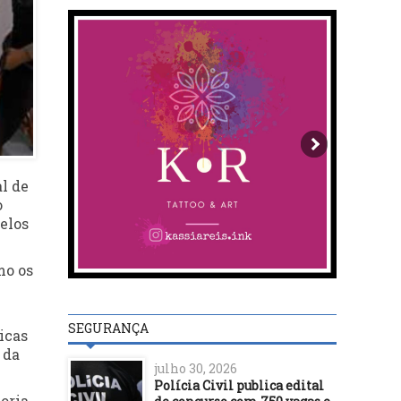
l de
o
elos
mo os
SEGURANÇA
icas
 da
julho 30, 2026
Polícia Civil publica edital
oria