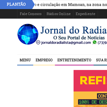
PLANTÃO
ora acesso e circulação em Mamoan, na zona norte de I
Fale Conosco
Rádios Online
Expediente
MENU
EMPREGO
ENTRETENIMENTO
SUA R