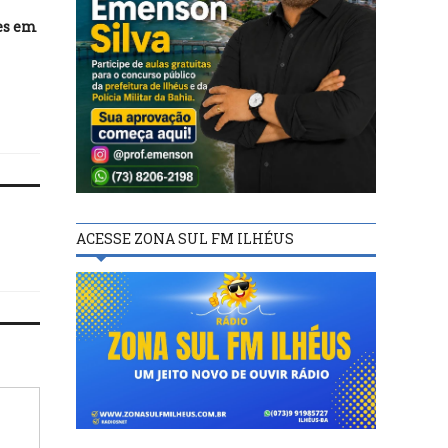
es em
19/03/21
30/12/25
Prefeitura de Ilhéus adere ao
Virada Ilhéus 2026: Sut
Sistema Nacional de
organiza trânsito se
Promoção de Igualdade
fechamento de vias
Racial
ACESSE ZONA SUL FM ILHÉUS