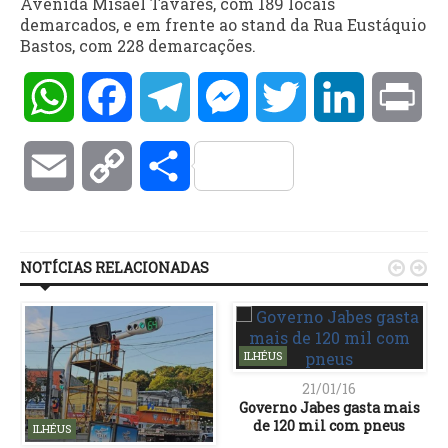
Avenida Misael Tavares, com 189 locais
demarcados, e em frente ao stand da Rua Eustáquio
Bastos, com 228 demarcações.
WhatsApp
Facebook
Telegram
Messenger
Twitter
LinkedIn
Pri
Email
Copy
Compartilhar
Link
NOTÍCIAS RELACIONADAS


ILHÉUS
21/01/16
Governo Jabes gasta mais
de 120 mil com pneus
ILHÉUS