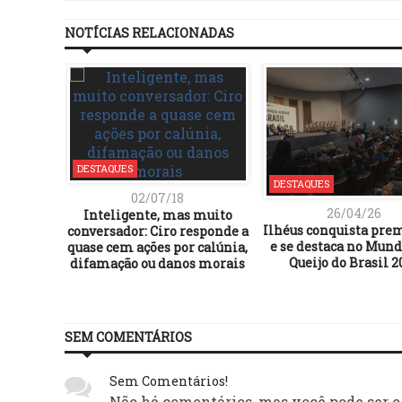
NOTÍCIAS RELACIONADAS
DESTAQUES
DESTAQUES
02/07/18
26/04/26
Inteligente, mas muito
Ilhéus conquista pre
conversador: Ciro responde a
e se destaca no Mund
quase cem ações por calúnia,
Queijo do Brasil 2
difamação ou danos morais
SEM COMENTÁRIOS
Sem Comentários!
Não há comentários, mas você pode ser o