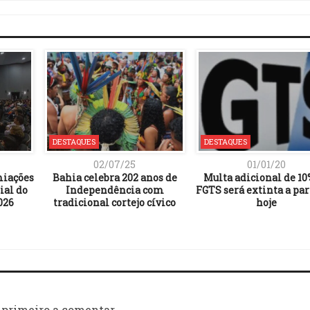
DESTAQUES
DESTAQUES
02/07/25
01/01/20
miações
Bahia celebra 202 anos de
Multa adicional de 10
ial do
Independência com
FGTS será extinta a par
026
tradicional cortejo cívico
hoje
 primeiro a comentar.