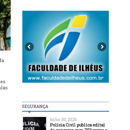
da
des
alas
SEGURANÇA
julho 30, 2026
Polícia Civil publica edital