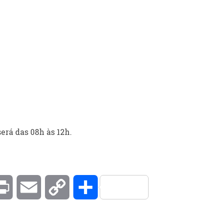
rá das 08h às 12h.
kedIn
Print
Email
Copy
Compartilhar
Link