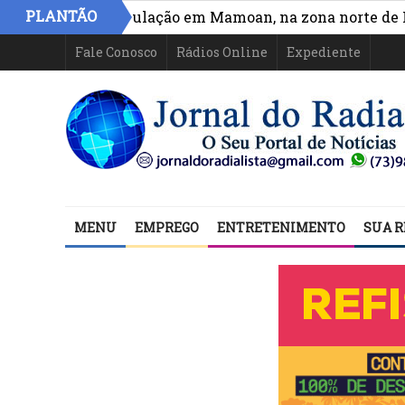
PLANTÃO
esso e circulação em Mamoan, na zona norte de Ilhéus
Fale Conosco
Rádios Online
Expediente
MENU
EMPREGO
ENTRETENIMENTO
SUA R