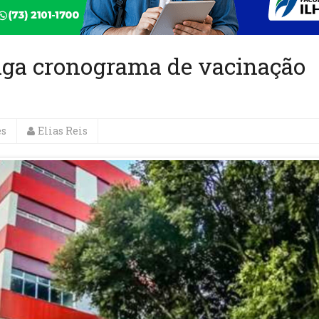
ulga cronograma de vacinação
es
Elias Reis