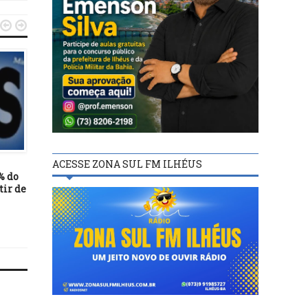


DESTAQUES
DESTAQUES
26/04/24
20/04/14
ACESSE ZONA SUL FM ILHÉUS
% do
Professores da rede estadual
Cármen Lúcia julgará ha
tir de
aprovam paralisação de 48
corpus de Prisco no luga
horas para a próxima
Joaquim Barbosa
semana