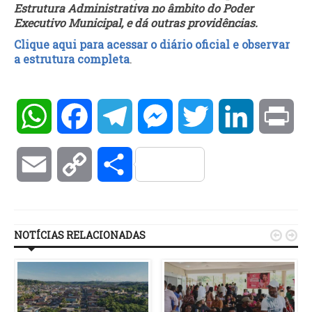
Estrutura Administrativa no âmbito do Poder
Executivo Municipal, e dá outras providências.
Clique aqui para acessar o diário oficial e observar
a estrutura completa
.
WhatsApp
Facebook
Telegram
Messenger
Twitter
LinkedIn
Pri
Email
Copy
Compartilhar
Link
NOTÍCIAS RELACIONADAS

