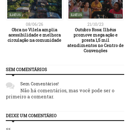
ILHÉUS
ILHÉUS
08/06/26
21/10/23
Obra no Vilela amplia
Outubro Rosa: Ilhéus
o
acessibilidade e melhora
promove mega ação e
e
circulação na comunidade
presta 1,5 mil
atendimentos no Centro de
Convenções
SEM COMENTÁRIOS
Sem Comentários!
Não há comentários, mas você pode ser o
primeiro a comentar.
DEIXE UM COMENTÁRIO
<<