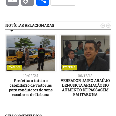
Link
NOTÍCIAS RELACIONADAS


ITABUNA
ITABUNA
19/02/24
06/12/18
Prefeitura inicia o
VEREADOR JAIRO ARAÚJO
a
calendário de vistorias
DENUNCIA ARMAÇÃO NO
para condutores de vans
AUMENTO DE PASSAGEM
escolares de Itabuna
EM ITABUNA