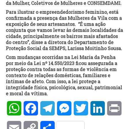
da Mulher, Coletivos de Mulheres e CONSEMDAMI.
Para ilustrar o empreendedorismo feminino, está
confirmada a presença das Mulheres da Vila com a
exposição de seus artesanatos. “É uma ação
conjunta que vamos levar às demais localidades da
cidade, principalmente os bairros mais afastados
do centro”, disse a diretora do Departamento de
Proteção Social da SEMPS, Larissa Moitinho Sousa.
Com mudanças ocorridas na Lei Maria da Penha
por meio da Lei nº 14.550/2023 ficou assegurada a
proteção contra todas as formas de violência em
contexto de relações domésticas, familiares e
íntimas de afeto. Com isso, a lei protege a
integridade física, psicológica, sexual, patrimonial
e moral da vítima.
WhatsApp
Facebook
Telegram
Messenger
Twitter
LinkedIn
Pri
Email
Copy
Compartilhar