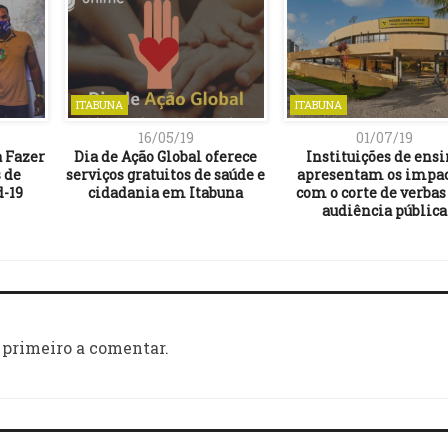
ITABUNA
ITABUNA
16/05/19
01/07/19
 Fazer
Dia de Ação Global oferece
Instituições de ens
 de
serviços gratuitos de saúde e
apresentam os impa
d-19
cidadania em Itabuna
com o corte de verba
audiência pública
 primeiro a comentar.