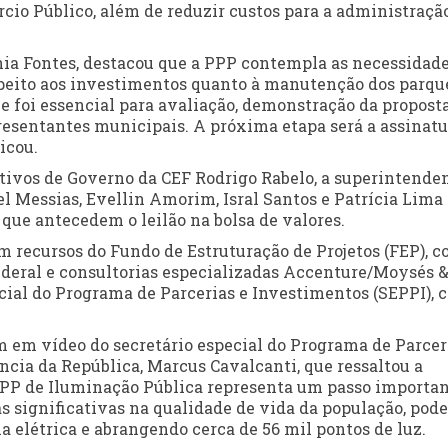
cio Público, além de reduzir custos para a administração
ônia Fontes, destacou que a PPP contempla as necessidad
speito aos investimentos quanto à manutenção dos parqu
je foi essencial para avaliação, demonstração da propost
esentantes municipais. A próxima etapa será a assinatu
licou.
utivos de Governo da CEF Rodrigo Rabelo, a superintende
l Messias, Evellin Amorim, Isral Santos e Patrícia Lima
ue antecedem o leilão na bolsa de valores.
m recursos do Fundo de Estruturação de Projetos (FEP), 
deral e consultorias especializadas Accenture/Moysés 
ecial do Programa de Parcerias e Investimentos (SEPPI), 
m em vídeo do secretário especial do Programa de Parcer
ncia da República, Marcus Cavalcanti, que ressaltou a
 PPP de Iluminação Pública representa um passo importa
s significativas na qualidade de vida da população, pod
a elétrica e abrangendo cerca de 56 mil pontos de luz.