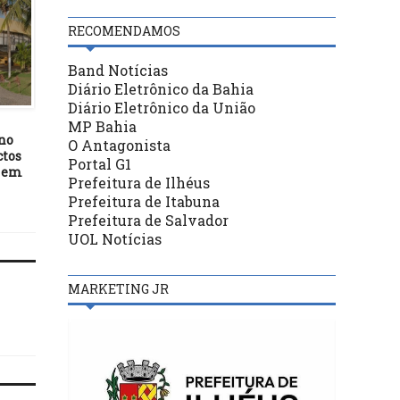
RECOMENDAMOS
Band Notícias
Diário Eletrônico da Bahia
ITABUNA
ITABUNA
Diário Eletrônico da União
05/07/26
22/12/20
MP Bahia
ino
Rede Municipal de Ensino
Santa Casa de Itabuna
O Antagonista
ctos
retoma aulas relativas ao
indicada ao Prêmio CI
Portal G1
s em
segundo semestre nesta
Melhores Programas 
Prefeitura de Ilhéus
segunda-feira
Estágio do Brasil
Prefeitura de Itabuna
Prefeitura de Salvador
UOL Notícias
MARKETING JR