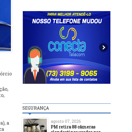
órcio
ção,
o,
l
SEGURANÇA
agosto 07, 2026
), a
PM retira 88 câmeras
ca