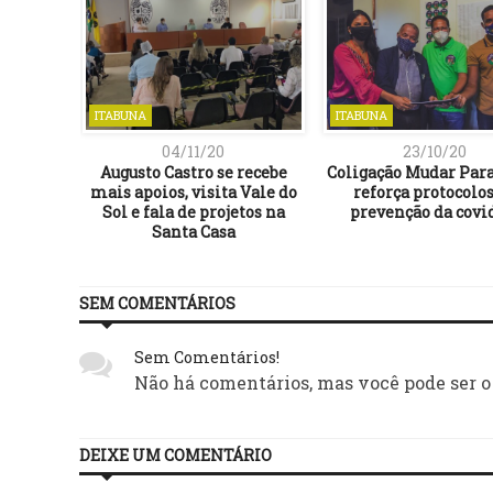
ITABUNA
ITABUNA
04/11/20
23/10/20
buna é
Augusto Castro se recebe
Coligação Mudar Para
o CIEE
mais apoios, visita Vale do
reforça protocolos
mas de
Sol e fala de projetos na
prevenção da covi
sil
Santa Casa
SEM COMENTÁRIOS
Sem Comentários!
Não há comentários, mas você pode ser o
DEIXE UM COMENTÁRIO