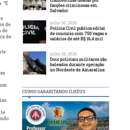
clandestinas usadas por
. “É
facções criminosas em
Salvador
es
julho 30, 2026
es de
Polícia Civil publica edital
a de
de concurso com 750 vagas e
ra de
salários de até R$ 16,4 mil
nte
julho 26, 2026
Dois policiais militares são
baleados durante operação
no Nordeste de Amaralina
com
&
com
CURSO GABARITANDO ILHÉUS
ias
nte
endo