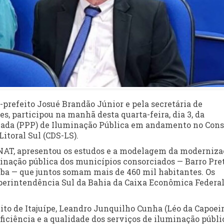
-prefeito Josué Brandão Júnior e pela secretária de
s, participou na manhã desta quarta-feira, dia 3, da
ivada (PPP) de Iluminação Pública em andamento no Cons
itoral Sul (CDS-LS).
ENAT, apresentou os estudos e a modelagem da moderniza
inação pública dos municípios consorciados — Barro Pret
itaba — que juntos somam mais de 460 mil habitantes. Os
perintendência Sul da Bahia da Caixa Econômica Federa
ito de Itajuípe, Leandro Junquilho Cunha (Léo da Capoeira
iciência e a qualidade dos serviços de iluminação públi