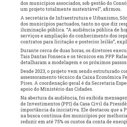
dos municípios associados, sob gestão do Consór
um projeto totalmente sustentável”, afirmou.
A secretária de Infraestrutura e Urbanismo, S
dos municípios pactuados, tanto no que diz re
iluminação pública. “A audiência pública de ho
serviços e ampliação do conhecimento dos repr
contratos para licitação e posterior leilão”, exp
Durante cerca de duas horas, os diretores exec
Tais Dantas Fonseca e os técnicos em PPP Rafae
detalharam a modelagem e os próximos passos q
Desde 2023, o projeto vem sendo estruturado co
assessoramento técnico da Caixa Econômica Fe
Pires. A coordenação geral é da Secretaria Esp
apoio do Ministério das Cidades.
Na abertura da audiência, foi exibida mensage
de Investimentos (PPI) da Casa Civil da Presidê
importância da iniciativa. Ele destacou que a
na busca contínua dos municípios por melhoria
reduzir em até 75% os custos da conta de energi