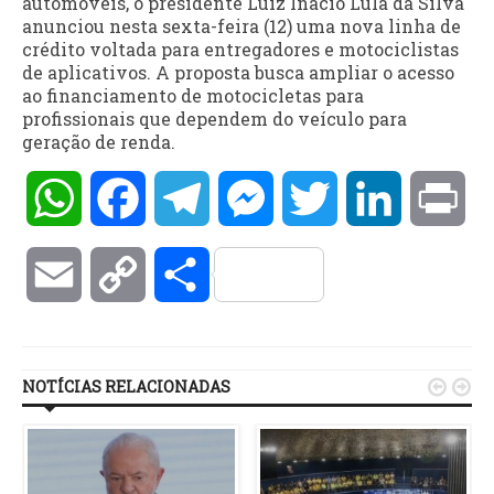
automóveis, o presidente Luiz Inácio Lula da Silva
anunciou nesta sexta-feira (12) uma nova linha de
crédito voltada para entregadores e motociclistas
de aplicativos. A proposta busca ampliar o acesso
ao financiamento de motocicletas para
profissionais que dependem do veículo para
geração de renda.
WhatsApp
Facebook
Telegram
Messenger
Twitter
LinkedIn
Pri
Email
Copy
Compartilhar
Link
NOTÍCIAS RELACIONADAS

