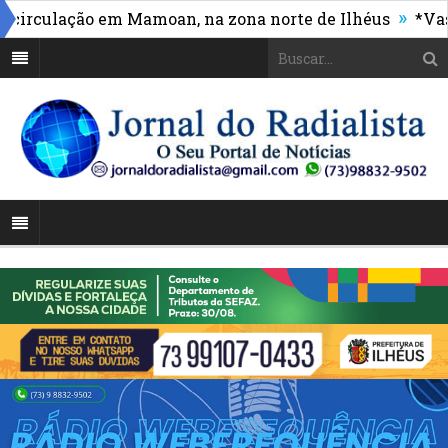
»
culação em Mamoan, na zona norte de Ilhéus
*Vasco m