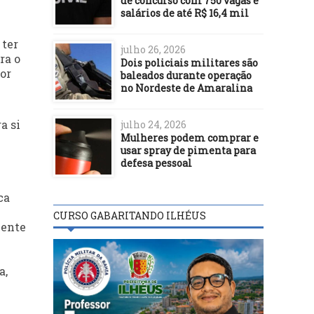
de concurso com 750 vagas e
salários de até R$ 16,4 mil
 ter
julho 26, 2026
ra o
Dois policiais militares são
por
baleados durante operação
no Nordeste de Amaralina
a si
julho 24, 2026
Mulheres podem comprar e
usar spray de pimenta para
defesa pessoal
ca
CURSO GABARITANDO ILHÉUS
iente
a,