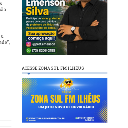
s
ção
s.
ade”,
ACESSE ZONA SUL FM ILHÉUS