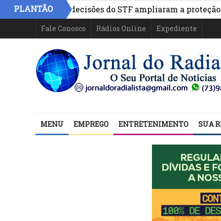
PLANTÃO
 da Penha: decisões do STF ampliaram a proteção às mul
Fale Conosco
Rádios Online
Expediente
MENU
EMPREGO
ENTRETENIMENTO
SUA R