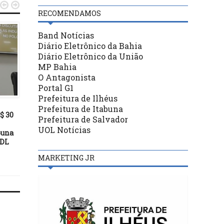


RECOMENDAMOS
Band Notícias
Diário Eletrônico da Bahia
Diário Eletrônico da União
MP Bahia
O Antagonista
Portal G1
ITABUNA
ITABUNA
Prefeitura de Ilhéus
10/04/24
31/03/26
Prefeitura de Itabuna
$ 30
ITABUNA: ATENÇÃO
Prefeitura garante ceia
Prefeitura de Salvador
COMUNICADO “SAÚDE MAIS
Semana Santa farta pa
UOL Notícias
buna
PERTO”
famílias vulneráveis c
CDL
entrega 45 mil quilos 
peixes
MARKETING JR