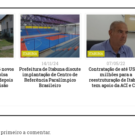
ITABUNA
ITABUNA
14/11/24
07/05/22
6 novos
Prefeitura de Itabuna discute
Contratação de até US
olsa
implantação de Centro de
milhões para a
depois
Referência Paralímpico
reestruturação de Ita
isão
Brasileiro
tem apoio da ACI e 
 primeiro a comentar.