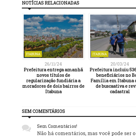
NOTÍCIAS RELACIONADAS
ITABUNA
ITABUNA
26/11/24
20/03/24
ceia da
Prefeitura entrega amanhã
Prefeitura incluiu 53
a para
novos títulos de
beneficiários no B
is com a
regularização fundiária a
Família em Itabuna 
los de
moradores de dois bairros de
de buscaativa e rev
Itabuna
cadastral
SEM COMENTÁRIOS
Sem Comentários!
Não há comentários, mas você pode ser o