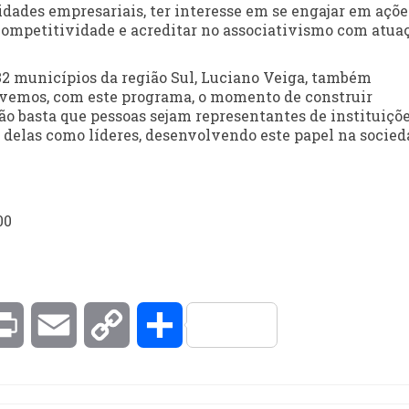
dades empresariais, ter interesse em se engajar em açõe
 competitividade e acreditar no associativismo com atua
32 municípios da região Sul, Luciano Veiga, também
ivemos, com este programa, o momento de construir
ão basta que pessoas sejam representantes de instituiçõe
delas como líderes, desenvolvendo este papel na socied
00
kedIn
Print
Email
Copy
Compartilhar
Link