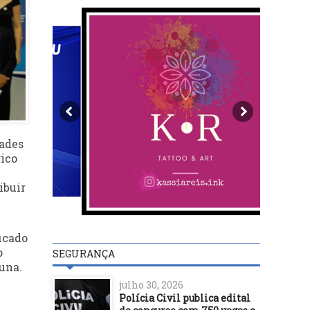
dades
gico
ibuir
ficado
o
SEGURANÇA
una.
julho 30, 2026
Polícia Civil publica edital