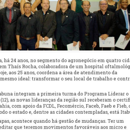
, há 24 anos, no segmento do agronegócio em quatro ci
vem Thaís Rocha, colaboradora de um hospital oftalmoló
oje, aos 25 anos, coordena a área de atendimento da
mesmo ideal: transformar o seu local de trabalho e contr
tabuna integram a primeira turma do Programa Liderar o
(12), as novas lideranças da região sul receberam o certi
ahia, com apoio da FCDL, Fecomércio, Faceb, Faeb e Fieb, 
o o estado e, dentre as cidades contempladas, está Itab
tapas, acontece quando há gestão de mudanças. Ter um
reditar que teremos movimentos favoráveis aos micro e