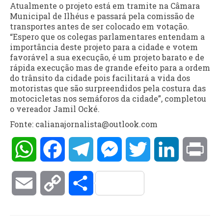
Atualmente o projeto está em tramite na Câmara
Municipal de Ilhéus e passará pela comissão de
transportes antes de ser colocado em votação.
“Espero que os colegas parlamentares entendam a
importância deste projeto para a cidade e votem
favorável a sua execução, é um projeto barato e de
rápida execução mas de grande efeito para a ordem
do trânsito da cidade pois facilitará a vida dos
motoristas que são surpreendidos pela costura das
motocicletas nos semáforos da cidade”, completou
o vereador Jamil Ocké.
Fonte: calianajornalista@outlook.com
WhatsApp
Facebook
Telegram
Messenger
Twitter
LinkedIn
Pri
Email
Copy
Compartilhar
Link